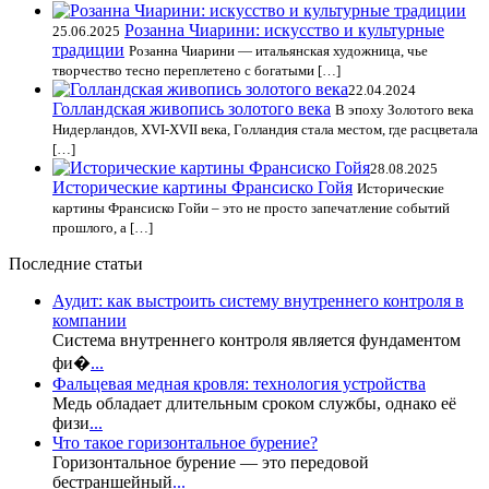
Розанна Чиарини: искусство и культурные
25.06.2025
традиции
Розанна Чиарини — итальянская художница, чье
творчество тесно переплетено с богатыми […]
22.04.2024
Голландская живопись золотого века
В эпоху Золотого века
Нидерландов, XVI-XVII века, Голландия стала местом, где расцветала
[…]
28.08.2025
Исторические картины Франсиско Гойя
Исторические
картины Франсиско Гойи – это не просто запечатление событий
прошлого, а […]
Последние статьи
Аудит: как выстроить систему внутреннего контроля в
компании
Система внутреннего контроля является фундаментом
фи�
...
Фальцевая медная кровля: технология устройства
Медь обладает длительным сроком службы, однако её
физи
...
Что такое горизонтальное бурение?
Горизонтальное бурение — это передовой
бестраншейный
...