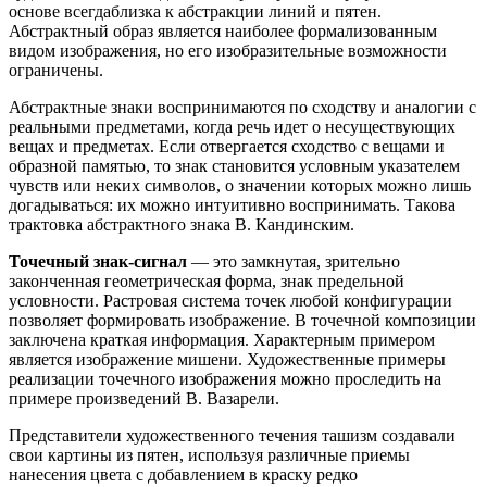
основе всегдаблизка к абстракции линий и пятен.
Абстрактный образ является наиболее формализованным
видом изображения, но его изобразительные возможности
ограничены.
Абстрактные знаки воспринимаются по сходству и аналогии с
реальными предметами, когда речь идет о несуществующих
вещах и предметах. Если отвергается сходство с вещами и
образной памятью, то знак становится условным указателем
чувств или неких символов, о значении которых можно лишь
догадываться: их можно интуитивно воспринимать. Такова
трактовка абстрактного знака В. Кандинским.
Точечный знак-сигнал
— это замкнутая, зрительно
законченная геометрическая форма, знак предельной
условности. Растровая система точек любой конфигурации
позволяет формировать изображение. В точечной композиции
заключена краткая информация. Характерным примером
является изображение мишени. Художественные примеры
реализации точечного изображения можно проследить на
примере произведений В. Вазарели.
Представители художественного течения ташизм создавали
свои картины из пятен, используя различные приемы
нанесения цвета с добавлением в краску редко