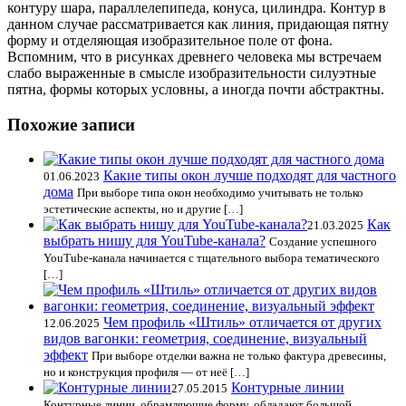
контуру шара, параллелепипеда, конуса, цилиндра. Контур в
данном случае рассматривается как линия, придающая пятну
форму и отделяющая изобразительное поле от фона.
Вспомним, что в рисунках древнего человека мы встречаем
слабо выраженные в смысле изобразительности силуэтные
пятна, формы которых условны, а иногда почти абстрактны.
Похожие записи
Какие типы окон лучше подходят для частного
01.06.2023
дома
При выборе типа окон необходимо учитывать не только
эстетические аспекты, но и другие […]
Как
21.03.2025
выбрать нишу для YouTube-канала?
Создание успешного
YouTube-канала начинается с тщательного выбора тематического
[…]
Чем профиль «Штиль» отличается от других
12.06.2025
видов вагонки: геометрия, соединение, визуальный
эффект
При выборе отделки важна не только фактура древесины,
но и конструкция профиля — от неё […]
Контурные линии
27.05.2015
Контурные линии, обрамляющие форму, обладают большой