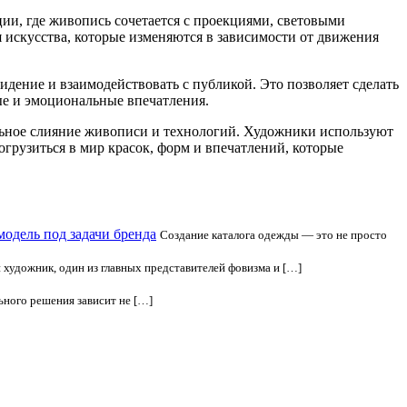
и, где живопись сочетается с проекциями, световыми
искусства, которые изменяются в зависимости от движения
дение и взаимодействовать с публикой. Это позволяет сделать
ые и эмоциональные впечатления.
альное слияние живописи и технологий. Художники используют
грузиться в мир красок, форм и впечатлений, которые
модель под задачи бренда
Создание каталога одежды — это не просто
 художник, один из главных представителей фовизма и […]
ьного решения зависит не […]