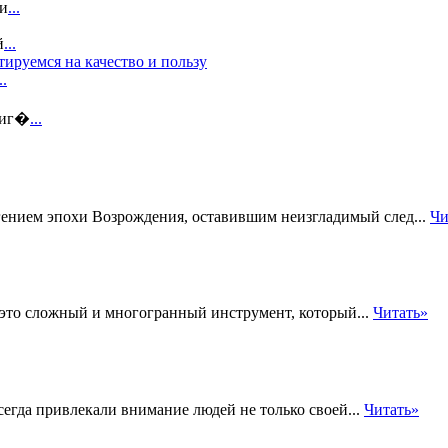
зи
...
й
...
ируемся на качество и пользу
..
 иг�
...
гением эпохи Возрождения, оставившим неизгладимый след...
Чи
 это сложный и многогранный инструмент, который...
Читать»
егда привлекали внимание людей не только своей...
Читать»