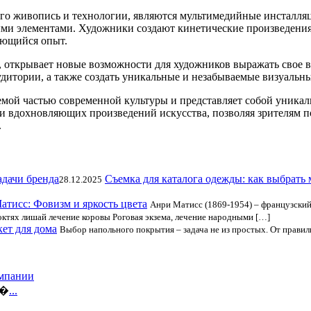
о живопись и технологии, являются мультимедийные инсталляци
и элементами. Художники создают кинетические произведения 
ающийся опыт.
 открывает новые возможности для художников выражать свое ви
дитории, а также создать уникальные и незабываемые визуальн
лемой частью современной культуры и представляет собой уник
 вдохновляющих произведений искусства, позволяя зрителям по
.
Съемка для каталога одежды: как выбрать 
28.12.2025
тисс: Фовизм и яркость цвета
Анри Матисс (1869-1954) – французский
октях лишай лечение коровы Роговая экзема, лечение народными […]
кет для дома
Выбор напольного покрытия – задача не из простых. От правил
омпании
и�
...