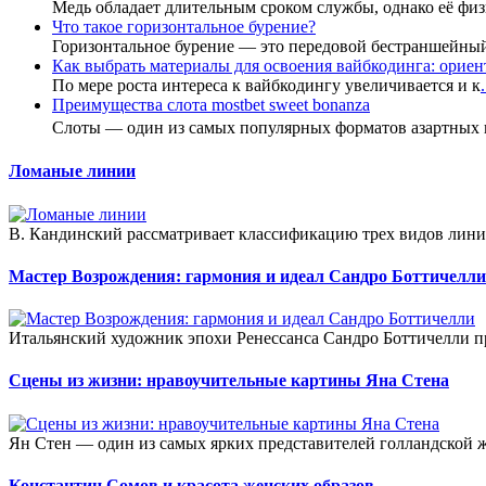
Медь обладает длительным сроком службы, однако её фи
Что такое горизонтальное бурение?
Горизонтальное бурение — это передовой бестраншейны
Как выбрать материалы для освоения вайбкодинга: ориент
По мере роста интереса к вайбкодингу увеличивается и к
.
Преимущества слота mostbet sweet bonanza
Слоты — один из самых популярных форматов азартных
Ломаные линии
В. Кандинский рассматривает классификацию трех видов лини
Мастер Возрождения: гармония и идеал Сандро Боттичелли
Итальянский художник эпохи Ренессанса Сандро Боттичелли п
Сцены из жизни: нравоучительные картины Яна Стена
Ян Стен — один из самых ярких представителей голландской ж
Константин Сомов и красота женских образов