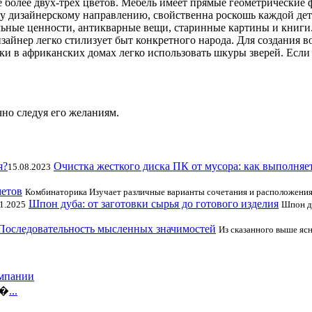
 более двух-трёх цветов. Мебель имеет прямые геометрические 
у дизайнерскому направлению, свойственна роскошь каждой дет
льные ценности, антикварные вещи, старинные картины и книги
изайнер легко стилизует быт конкретного народа. Для создания
вки в африканских домах легко использовать шкуры зверей. Если 
чно следуя его желаниям.
Очистка жесткого диска ПК от мусора: как выполняе
15.08.2023
метов
Комбинаторика Изучает различные варианты сочетания и расположения
Шпон дуба: от заготовки сырья до готового изделия
1.2025
Шпон д
Последовательность мысленных значимостей
Из сказанного выше ясн
омпании
и�
...