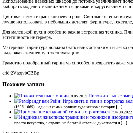
Использование навесных шкафов до потолка увеличивает полез
выбирать модели с выдвижными ящиками и карусельными сист
Цветовая гамма играет ключевую роль. Светлые оттенки визуал
лучше использовать в небольших деталях: фурнитуре, текстиле,
Для маленькой кухни особенно важна встроенная техника. Пли
эстетичность интерьера.
Материалы гарнитура должны быть износостойкими и легко очи
выдержат ежедневную эксплуатацию.
Грамотно подобранный гарнитур способен превратить даже мал
erid:2VtzqvbCBBp
Похожие записи
Положительные эмо
19.05.2015
(1606-1669) – один из самых великих художников в истории […]
04.08.2022
просто искусство, а отражение богатой истории, духовности и […]
Последние статьи