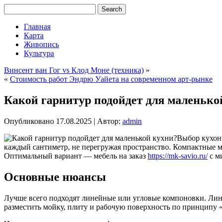
Главная
Карта
Живопись
Культура
Винсент ван Гог vs Клод Моне (техника)
»
«
Стоимость работ Эндрю Уайета на современном арт-рынке
Какой гарнитур подойдет для маленько
Опубликовано
17.08.2025
|
Автор:
admin
Выбор кухонн
каждый сантиметр, не перегружая пространство. Компактные м
Оптимальный вариант — мебель на заказ
https://mk-savio.ru/
с м
Основные нюансы
Лучше всего подходят линейные или угловые компоновки. Линей
разместить мойку, плиту и рабочую поверхность по принципу «