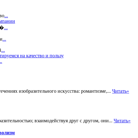
во
...
омпании
и�
...
зи
...
й
...
ируемся на качество и пользу
..
ениях изобразительного искусства: романтизме,...
Читать»
ительностью; взаимодействуя друг с другом, они...
Читать»
волизм