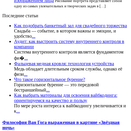
изображением лица
Рисование портрета представляет собой
одну из самых увлекательных и творческих задач в […]
Последние статьи
Как подобрать банкетный зал для свадебного торжества
Свадьба — событие, в котором важны и эмоции, и
удобство
...
Аудит: как выстроить систему внутреннего контроля в
компании
Система внутреннего контроля является фундаментом
фи�
...
Фальцевая медная кровля: технология устройства
Медь обладает длительным сроком службы, однако её
физи
...
Что такое горизонтальное бурение?
Горизонтальное бурение — это передовой
бестраншейный
...
Как выбрать материалы для освоения вайбкодинга:
ориентируемся на качество и пользу
По мере роста интереса к вайбкодингу увеличивается и
к
...
Философия Ван Гога выраженная в картине «Звёздная
ночь»