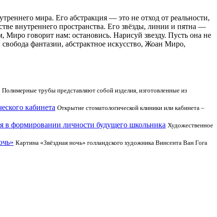
треннего мира. Его абстракция — это не отход от реальности,
честве внутреннего пространства. Его звёзды, линии и пятна —
, Миро говорит нам: остановись. Нарисуй звезду. Пусть она не
, свобода фантазии, абстрактное искусство, Жоан Миро,
Полимерные трубы представляют собой изделия, изготовленные из
ческого кабинета
Открытие стоматологической клиники или кабинета –
ия в формировании личности будущего школьника
Художественное
очь»
Картина «Звёздная ночь» голландского художника Винсента Ван Гога