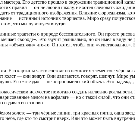
ел мастера. Его детство прошло в окружении традиционной ката
рогих правил — он не любил школу, не хотел следовать ожидания
одить от традиционного изображения. Влияние сюрреализма, кото
нание — истинный источник творчества. Миро сразу почувствова
о том, что мы чувствуем внутри.
линные трактаты о природе бессознательного. Он просто рисова
то мешает свободе». Это звучит радикально, но он имел в виду н
ины «объясняли» что-то. Он хотел, чтобы они «чувствовались». 
. Его картины часто состоят из немногих элементов: чёрная лин
ют холст — они живут. Они двигаются, говорят, шепчут. Миро у
 души. Его «звезда» — не астрономический объект. Это надежда, 
 в классическом искусстве помогало создать иллюзию реальности.
 нарисованные мелом на асфальте — но с такой силой, что они с
 создавал его заново.
елом холсте — три чёрные линии, три красных пятна, одна звезда
го неба, где кто-то смотрит вверх. Или это может быть внутренни