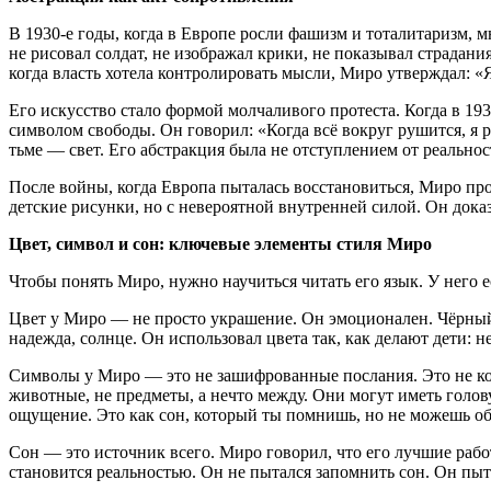
В 1930-е годы, когда в Европе росли фашизм и тоталитаризм, 
не рисовал солдат, не изображал крики, не показывал страдани
когда власть хотела контролировать мысли, Миро утверждал: «Я
Его искусство стало формой молчаливого протеста. Когда в 193
символом свободы. Он говорил: «Когда всё вокруг рушится, я р
тьме — свет. Его абстракция была не отступлением от реальнос
После войны, когда Европа пыталась восстановиться, Миро про
детские рисунки, но с невероятной внутренней силой. Он доказ
Цвет, символ и сон: ключевые элементы стиля Миро
Чтобы понять Миро, нужно научиться читать его язык. У него е
Цвет у Миро — не просто украшение. Он эмоционален. Чёрный 
надежда, солнце. Он использовал цвета так, как делают дети: 
Символы у Миро — это не зашифрованные послания. Это не ко
животные, не предметы, а нечто между. Они могут иметь голову,
ощущение. Это как сон, который ты помнишь, но не можешь об
Сон — это источник всего. Миро говорил, что его лучшие рабо
становится реальностью. Он не пытался запомнить сон. Он пыт