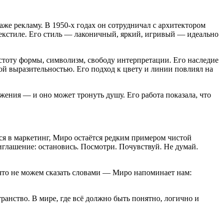
аже рекламу. В 1950-х годах он сотрудничал с архитектором
текстиле. Его стиль — лаконичный, яркий, игривый — идеально
тоту формы, символизм, свободу интерпретации. Его наследие
й выразительностью. Его подход к цвету и линии повлиял на
жения — и оно может тронуть душу. Его работа показала, что
тся в маркетинг, Миро остаётся редким примером чистой
глашение: остановись. Посмотри. Почувствуй. Не думай.
, что не можем сказать словами — Миро напоминает нам:
анство. В мире, где всё должно быть понятно, логично и