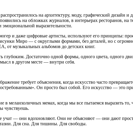
распространилось на архитектуру, моду, графический дизайн и д
появились на обложках журналов, в интерьерах ресторанов, на 
е и эмоциональной выразительности.
югер и даже цифровые артисты, используют его принципы: прос
исунки Миро — с округлыми формами, без деталей, но с огромно
EA, от музыкальных альбомов до детских книг.
ть глубоким. Достаточно одной формы, одного цвета, одного дви
смысл в другом месте — внутри себя.
бражение требует объяснения, когда искусство часто превращае
стребованным». Он просто был собой. Его искусство — это при
ние в меланхоличных мемах, когда мы все пытаемся выразить то
ты чувствуешь.
е учат — они вдохновляют. Они не объясняют — они дают простр
тазии. Для сна. Для тишины. Для свободы.