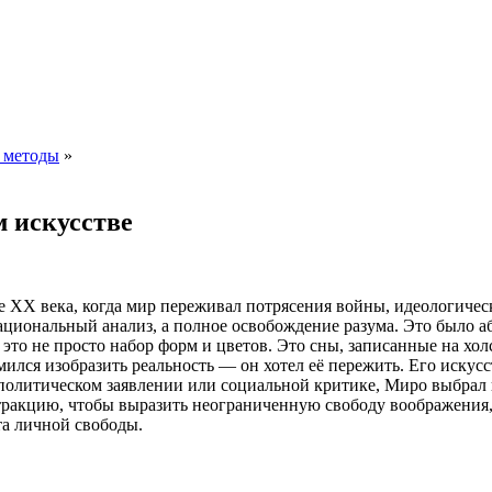
 методы
»
м искусстве
е XX века, когда мир переживал потрясения войны, идеологиче
иональный анализ, а полное освобождение разума. Это было абс
то не просто набор форм и цветов. Это сны, записанные на холс
мился изобразить реальность — он хотел её пережить. Его искус
 политическом заявлении или социальной критике, Миро выбрал 
стракцию, чтобы выразить неограниченную свободу воображения,
та личной свободы.