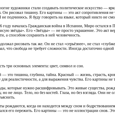
многие художники стали создавать политическое искусство — яр
я. Он рисовал тишину. Его картины — это акт сопротивления не ч
 не подчинюсь. Я буду говорить на языке, который никто не смо
6 году началась Гражданская война в Испании, Миро остался в П
исую звёзды». Его «Звёзды» — не просто украшение. Это акт вер
ти, а способом сохранить в ней человечность.
должал рисовать так же. Он не стал «серьёзнее», не стал «глуб
ал, что свобода не требует сложности. Иногда достаточно одной
сть три основных элемента: цвет, символ и сон.
— это тишина, глубина, тайна. Красный — жизнь, страсть, кро
не для реалистичности, а для выражения чувства. Его картины не
ды, которые нужно расшифровывать. Это живые существа, рожде
 но не лицо. Тело, но без костей. Глаза, но без взгляда. Они н
ъяснить.
ты рождаются, когда он находится между сном и бодрствованием
ался его пережить. Его картины — это не иллюстрации снов. Это