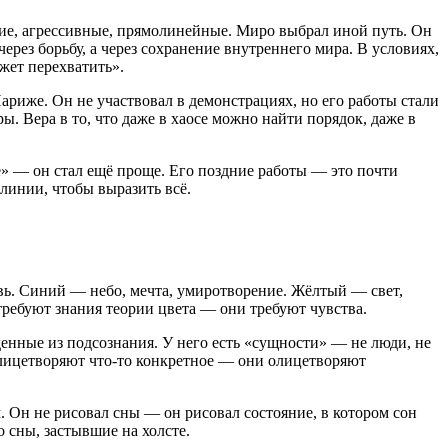
кие, агрессивные, прямолинейные. Миро выбрал иной путь. Он
ерез борьбу, а через сохранение внутреннего мира. В условиях,
жет перехватить».
ариже. Он не участвовал в демонстрациях, но его работы стали
ы. Вера в то, что даже в хаосе можно найти порядок, даже в
же» — он стал ещё проще. Его поздние работы — это почти
 линии, чтобы выразить всё.
вь. Синий — небо, мечта, умиротворение. Жёлтый — свет,
 требуют знания теории цвета — они требуют чувства.
нные из подсознания. У него есть «сущности» — не люди, не
е олицетворяют что-то конкретное — они олицетворяют
. Он не рисовал сны — он рисовал состояние, в котором сон
 сны, застывшие на холсте.