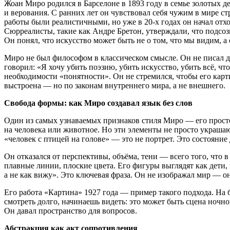
Жоан Миро родился в Барселоне в 1893 году в семье золотых д
и верования. С ранних лет он чувствовал себя чужим в мире ст
работы были реалистичными, но уже в 20-х годах он начал отх
Сюрреалисты, такие как Андре Бретон, утверждали, что подсоз
Он понял, что искусство может быть не о том, что мы видим, а 
Миро не был философом в классическом смысле. Он не писал д
говорил: «Я хочу убить поэзию, убить искусство, убить всё, ч
необходимости «понятности». Он не стремился, чтобы его карт
выстроена — но по законам внутреннего мира, а не внешнего.
Свобода формы: как Миро создавал язык без слов
Один из самых узнаваемых признаков стиля Миро — его простота
на человека или животное. Но эти элементы не просто украша
«человек с птицей на голове» — это не портрет. Это состояние
Он отказался от перспективы, объёма, тени — всего того, что
плавные линии, плоские цвета. Его фигуры выглядят как дети,
а не как вижу». Это ключевая фраза. Он не изображал мир — он
Его работа «Картина» 1927 года — пример такого подхода. На б
смотреть долго, начинаешь видеть: это может быть сцена ночно
Он давал пространство для вопросов.
Абстракция как акт сопротивления