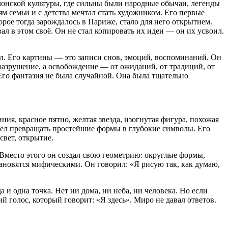
лонской культуры, где сильны были народные обычаи, легенды
м семьи и с детства мечтал стать художником. Его первые
рое тогда зарождалось в Париже, стало для него открытием.
л в этом своё. Он не стал копировать их идеи — он их усвоил.
л. Его картины — это записи снов, эмоций, воспоминаний. Он
е разрушение, а освобождение — от ожиданий, от традиций, от
Его фантазия не была случайной. Она была тщательно
ия, красное пятно, желтая звезда, изогнутая фигура, похожая
мел превращать простейшие формы в глубокие символы. Его
свет, открытие.
 Вместо этого он создал свою геометрию: округлые формы,
тановятся мифическими. Он говорил: «Я рисую так, как думаю,
 и одна точка. Нет ни дома, ни неба, ни человека. Но если
й голос, который говорит: «Я здесь». Миро не давал ответов.