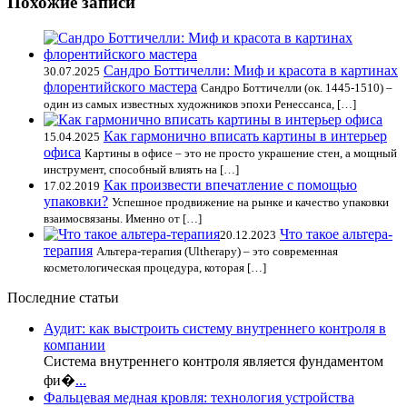
Похожие записи
Сандро Боттичелли: Миф и красота в картинах
30.07.2025
флорентийского мастера
Сандро Боттичелли (ок. 1445-1510) –
один из самых известных художников эпохи Ренессанса, […]
Как гармонично вписать картины в интерьер
15.04.2025
офиса
Картины в офисе – это не просто украшение стен, а мощный
инструмент, способный влиять на […]
Как произвести впечатление с помощью
17.02.2019
упаковки?
Успешное продвижение на рынке и качество упаковки
взаимосвязаны. Именно от […]
Что такое альтера-
20.12.2023
терапия
Альтера-терапия (Ultherapy) – это современная
косметологическая процедура, которая […]
Последние статьи
Аудит: как выстроить систему внутреннего контроля в
компании
Система внутреннего контроля является фундаментом
фи�
...
Фальцевая медная кровля: технология устройства