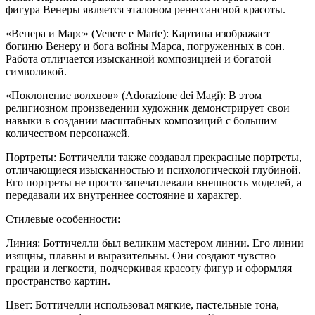
фигура Венеры является эталоном ренессансной красоты.
«Венера и Марс» (Venere e Marte): Картина изображает
богиню Венеру и бога войны Марса, погруженных в сон.
Работа отличается изысканной композицией и богатой
символикой.
«Поклонение волхвов» (Adorazione dei Magi): В этом
религиозном произведении художник демонстрирует свои
навыки в создании масштабных композиций с большим
количеством персонажей.
Портреты: Боттичелли также создавал прекрасные портреты,
отличающиеся изысканностью и психологической глубиной.
Его портреты не просто запечатлевали внешность моделей, а
передавали их внутреннее состояние и характер.
Стилевые особенности:
Линия: Боттичелли был великим мастером линии. Его линии
изящны, плавны и выразительны. Они создают чувство
грации и легкости, подчеркивая красоту фигур и оформляя
пространство картин.
Цвет: Боттичелли использовал мягкие, пастельные тона,