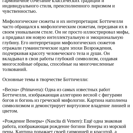
гармоничное сочетание классических традиций и
индивидуального стиля, преисполненного лиризмом и
чувственностью.
Мифологические сюжеты и их интерпретация: Боттичелли
часто обращался к мифологическим сюжетам, передавая их в
своем уникальном стиле. Он не просто иллюстрировал мифы,
а придавал им новую интеллектуальную и эмоциональную
глубину. Его интерпретации мифологических сюжетов
отражали гуманистические идеи эпохи Возрождения,
подчеркивая красоту человеческого тела и души. Он
вкладывал в свои работы глубокий символизм, создавая
многослойные образы, способные на многочисленные
толкований.
Основные темы в творчестве Боттичелли:
«Весна» (Primavera): Одна из самых известных работ
Боттичелли, изображающая аллегорию весной с фигурами
богов и богинь из греческой мифологии. Картина наполнена
символизмом и демонстрирует виртуозное владение линией и
цветом.
«Рождение Венеры» (Nascita di Venere): Ещё одна знаковая
работа, изображающая рождение богини Венеры из морской
пены. Картина поражает своей гармонией и красотой, а