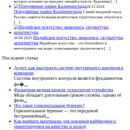
которое основано на передаче эмоций и чувств. Художник […]
28.12.2024
Популярные парки Калининграда
Самый западный город
России славится большим количеством туристических объектов и
[…]
Индийское искусство: живопись, скульптура,
30.06.2025
архитектура
Индийское искусство – это богатейшее и
многогранное наследие, охватывающее тысячелетия и […]
Последние статьи
Аудит: как выстроить систему внутреннего контроля в
компании
Система внутреннего контроля является фундаментом
фи�
...
Фальцевая медная кровля: технология устройства
Медь обладает длительным сроком службы, однако её
физи
...
Что такое горизонтальное бурение?
Горизонтальное бурение — это передовой
бестраншейный
...
Как выбрать материалы для освоения вайбкодинга:
ориентируемся на качество и пользу