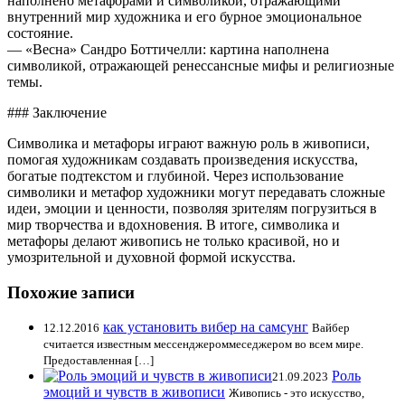
наполнено метафорами и символикой, отражающими
внутренний мир художника и его бурное эмоциональное
состояние.
— «Весна» Сандро Боттичелли: картина наполнена
символикой, отражающей ренессансные мифы и религиозные
темы.
### Заключение
Символика и метафоры играют важную роль в живописи,
помогая художникам создавать произведения искусства,
богатые подтекстом и глубиной. Через использование
символики и метафор художники могут передавать сложные
идеи, эмоции и ценности, позволяя зрителям погрузиться в
мир творчества и вдохновения. В итоге, символика и
метафоры делают живопись не только красивой, но и
умозрительной и духовной формой искусства.
Похожие записи
как установить вибер на самсунг
12.12.2016
Вайбер
считается известным мессенджероммеседжером во всем мире.
Предоставленная […]
Роль
21.09.2023
эмоций и чувств в живописи
Живопись - это искусство,