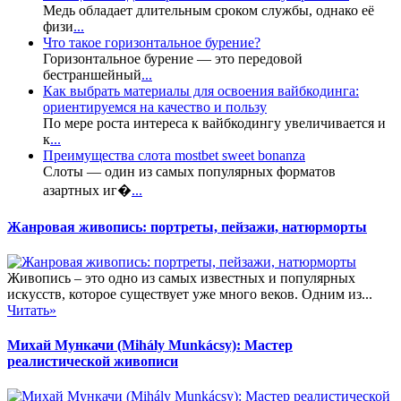
Медь обладает длительным сроком службы, однако её
физи
...
Что такое горизонтальное бурение?
Горизонтальное бурение — это передовой
бестраншейный
...
Как выбрать материалы для освоения вайбкодинга:
ориентируемся на качество и пользу
По мере роста интереса к вайбкодингу увеличивается и
к
...
Преимущества слота mostbet sweet bonanza
Слоты — один из самых популярных форматов
азартных иг�
...
Жанровая живопись: портреты, пейзажи, натюрморты
Живопись – это одно из самых известных и популярных
искусств, которое существует уже много веков. Одним из...
Читать»
Михай Мункачи (Mihály Munkácsy): Мастер
реалистической живописи