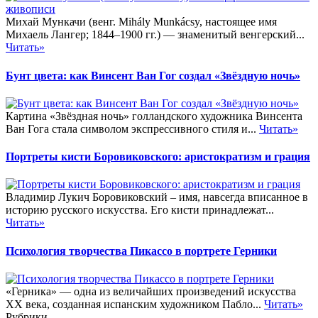
Михай Мункачи (венг. Mihály Munkácsy, настоящее имя
Михаель Лангер; 1844–1900 гг.) — знаменитый венгерский...
Читать»
Бунт цвета: как Винсент Ван Гог создал «Звёздную ночь»
Картина «Звёздная ночь» голландского художника Винсента
Ван Гога стала символом экспрессивного стиля и...
Читать»
Портреты кисти Боровиковского: аристократизм и грация
Владимир Лукич Боровиковский – имя, навсегда вписанное в
историю русского искусства. Его кисти принадлежат...
Читать»
Психология творчества Пикассо в портрете Герники
«Герника» — одна из величайших произведений искусства
ХХ века, созданная испанским художником Пабло...
Читать»
Рубрики