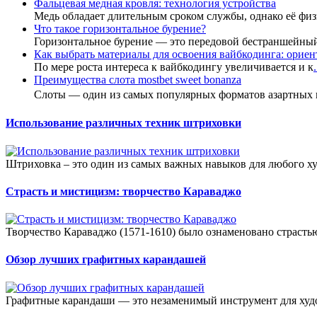
Фальцевая медная кровля: технология устройства
Медь обладает длительным сроком службы, однако её фи
Что такое горизонтальное бурение?
Горизонтальное бурение — это передовой бестраншейны
Как выбрать материалы для освоения вайбкодинга: ориент
По мере роста интереса к вайбкодингу увеличивается и к
.
Преимущества слота mostbet sweet bonanza
Слоты — один из самых популярных форматов азартных
Использование различных техник штриховки
Штриховка – это один из самых важных навыков для любого х
Страсть и мистицизм: творчество Караваджо
Творчество Караваджо (1571-1610) было ознаменовано страстью
Обзор лучших графитных карандашей
Графитные карандаши — это незаменимый инструмент для худо