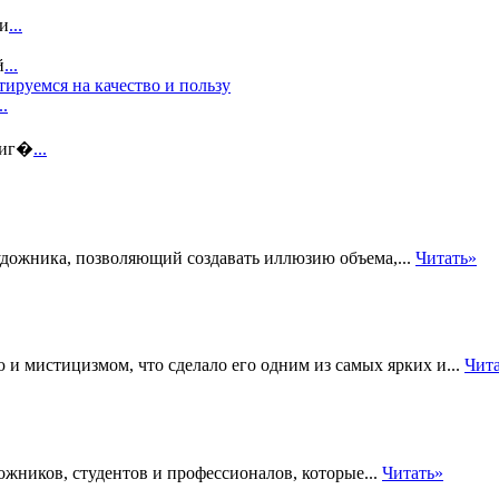
зи
...
й
...
ируемся на качество и пользу
..
 иг�
...
удожника, позволяющий создавать иллюзию объема,...
Читать»
 и мистицизмом, что сделало его одним из самых ярких и...
Чит
жников, студентов и профессионалов, которые...
Читать»