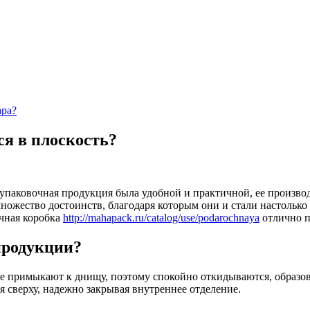
ара?
я в плоскость?
упаковочная продукция была удобной и практичной, ее произво
множество достоинств, благодаря которым они и стали настольк
очная коробка
http://mahapack.ru/catalog/use/podarochnaya
отлично п
продукции?
се примыкают к днищу, поэтому спокойно откидываются, образо
 сверху, надежно закрывая внутреннее отделение.