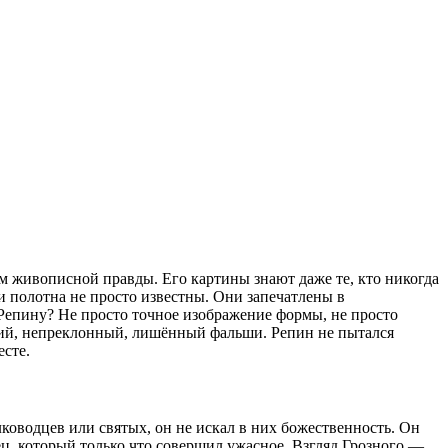
м живописной правды. Его картины знают даже те, кто никогда
и полотна не просто известны. Они запечатлены в
 Репину?
Не просто точное изображение формы, не просто
бокий, непреклонный, лишённый фальши. Репин не пытался
есте.
лководцев или святых, он не искал в них божественность. Он
ец, который только что совершил ужасное. Взгляд Грозного —