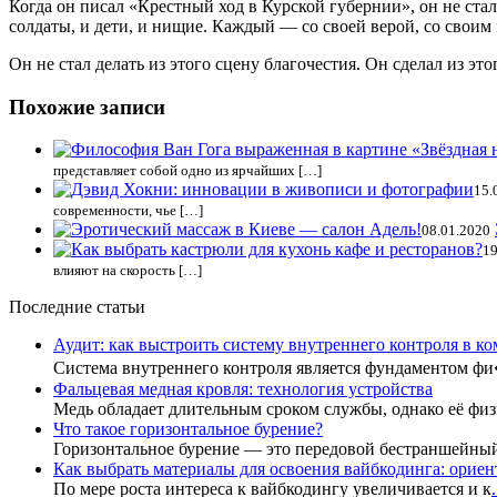
Когда он писал «Крестный ход в Курской губернии», он не ста
солдаты, и дети, и нищие. Каждый — со своей верой, со своим
Он не стал делать из этого сцену благочестия. Он сделал из эт
Похожие записи
представляет собой одно из ярчайших […]
15.
современности, чье […]
08.01.2020
19
влияют на скорость […]
Последние статьи
Аудит: как выстроить систему внутреннего контроля в к
Система внутреннего контроля является фундаментом ф
Фальцевая медная кровля: технология устройства
Медь обладает длительным сроком службы, однако её фи
Что такое горизонтальное бурение?
Горизонтальное бурение — это передовой бестраншейны
Как выбрать материалы для освоения вайбкодинга: ориент
По мере роста интереса к вайбкодингу увеличивается и к
.