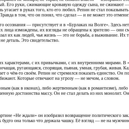
ый. Его руки, сжимающие кровавую одежду сына, не сжимают — о
ь угасает в руках того, кто его любил. Репин не стал показыва
Правда в том, что он понял, что сделал — и не может это отмени
 осознания — присутствует и в «Бурлаках на Волге». Здесь нет 
х лица измождены, их взгляды не обращены к зрителю — они смот
зал их как людей, чья жизнь — это не борьба, а выживание. Их 
не деталь. Это свидетельство.
их характерами, с их привычками, с их внутренними мирами. В
ичащая, ругающаяся, спорящая, пьяная, умная, грубая, живая. К
мает о чём-то своём. Репин не стремился показать единство. Он 
обижают. Которые отвечают на угрозу — не мечом, а словом.
ным (как в иконах), либо жертвенным (как в романтизме), либо
енную достоинства массу. Он не стал делать из них монолит. 
картине «Не ждали» он изобразил возвращение политического за
к будто она только что держала чашку. Её взгляд — не на мужчине,