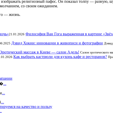
л изображать религиозный пафос. Он показал толпу — разную, ш
 молчанием, со своим ожиданием.
ого — жизнь.
Философия Ван Гога выраженная в картине «Звёз
21.01.2026
Дэвид Хокни: инновации в живописи и фотографии
06.2025
Дэвид
Эротический массаж в Киеве — салон Адель!
Салон эротического ма
Как выбрать кастрюли для кухонь кафе и ресторанов?
.01.2026
Пра
омпании
и�
...
зи
...
й
...
ируемся на качество и пользу
..