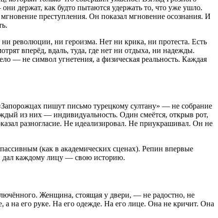
ни держат, как будто пытаются удержать то, что уже ушло.
ть мгновение преступления. Он показал мгновение осознания. И
ть.
ни революции, ни героизма. Нет ни крика, ни протеста. Есть
рят вперёд, вдаль, туда, где нет ни отдыха, ни надежды.
тело — не символ угнетения, а физическая реальность. Каждая
 «Запорожцах пишут письмо турецкому султану» — не собрание
аждый из них — индивидуальность. Один смеётся, открыв рот,
показал разногласие. Не идеализировал. Не приукрашивал. Он не
 пассивным (как в академических сценах). Репин впервые
Он дал каждому лицу — свою историю.
ключённого. Женщина, стоящая у двери, — не радостно, не
 а на его руке. На его одежде. На его лице. Она не кричит. Она