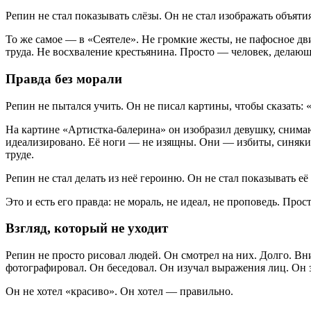
Репин не стал показывать слёзы. Он не стал изображать объят
То же самое — в «Сеятеле». Не громкие жесты, не пафосное дви
труда. Не восхваление крестьянина. Просто — человек, делающий
Правда без морали
Репин не пытался учить. Он не писал картины, чтобы сказать:
На картине «Артистка-балерина» он изобразил девушку, снимающ
идеализировано. Её ноги — не изящны. Они — избиты, синяки, 
труде.
Репин не стал делать из неё героиню. Он не стал показывать её
Это и есть его правда: не мораль, не идеал, не проповедь. Про
Взгляд, который не уходит
Репин не просто рисовал людей. Он смотрел на них. Долго. Вн
фотографировал. Он беседовал. Он изучал выражения лиц. Он за
Он не хотел «красиво». Он хотел — правильно.