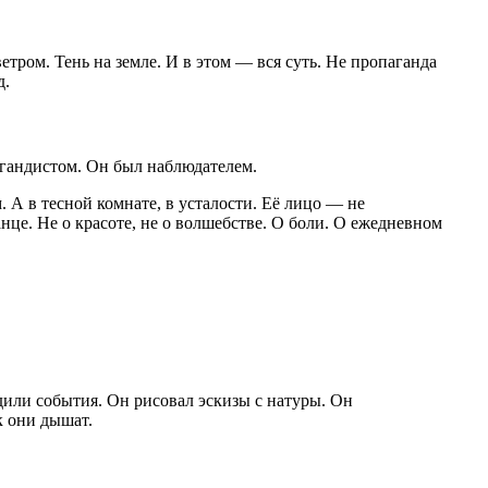
етром. Тень на земле. И в этом — вся суть. Не пропаганда
д.
пагандистом. Он был наблюдателем.
 А в тесной комнате, в усталости. Её лицо — не
нце. Не о красоте, не о волшебстве. О боли. О ежедневном
дили события. Он рисовал эскизы с натуры. Он
к они дышат.