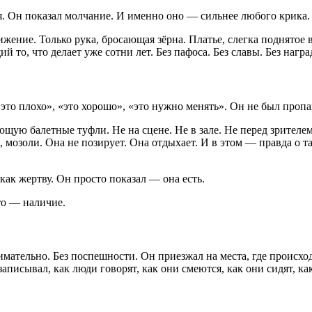
ия. Он показал молчание. И именно оно — сильнее любого крика.
жение. Только рука, бросающая зёрна. Платье, слегка поднятое в
 то, что делает уже сотни лет. Без пафоса. Без славы. Без награ
 «это плохо», «это хорошо», «это нужно менять». Он не был про
ую балетные туфли. Не на сцене. Не в зале. Не перед зрителем.
мозоли. Она не позирует. Она отдыхает. И в этом — правда о та
 как жертву. Он просто показал — она есть.
сто — наличие.
имательно. Без поспешности. Он приезжал на места, где происхо
писывал, как люди говорят, как они смеются, как они сидят, ка