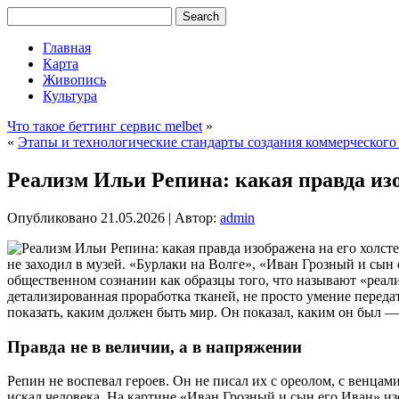
Главная
Карта
Живопись
Культура
Что такое беттинг сервис melbet
»
«
Этапы и технологические стандарты создания коммерческого
Реализм Ильи Репина: какая правда изо
Опубликовано
21.05.2026
|
Автор:
admin
не заходил в музей. «Бурлаки на Волге», «Иван Грозный и сы
общественном сознании как образцы того, что называют «реал
детализированная проработка тканей, не просто умение переда
показать, каким должен быть мир. Он показал, каким он был 
Правда не в величии, а в напряжении
Репин не воспевал героев. Он не писал их с ореолом, с венцам
искал человека. На картине «Иван Грозный и сын его Иван» из