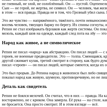
не гневный, не злой, не озлоблённый. Он — пустой. Оцепенел
Сын — не герой, не жертва, не символ. Он — человек, чья жизн
в этом — вся правда. Правда не в том, что Грозный убил сына. 
Это же чувство — напряжённого, тяжёлого, почти невыносимого
восемь человек, тянущих баржу по берегу. Их спины согнуты, и
Репин не стал изображать бурлаков как жертв системы. Он пока
мозоль, каждый шов на одежде, каждый след пота на лбу — это 
Народ как живое, а не символическое
Репин не писал «народ» как абстракцию. Он писал людей — с 
героев, не военные предводители. Это — толпа. Смеющаяся, кр
другой сжимает кулак, третий смотрит в сторону, как будто ду
писал «героев» — он писал людей, которые смеются, когда их 
Это был прорыв. До Репина народ в живописи был либо священ
показал народ как живую, шумную, противоречивую, но не лиш
Деталь как свидетель
Репин не боялся мелочей. Он считал, что в них — правда. На 
восторженно, не с криком. Она замерла. Её рука — на столе, ка
не бросается. Она просто смотрит. И в этом взгляде — всё.