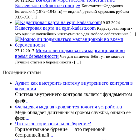
30.12.2025
Богаевского «Золотое солнце»
Константин Федорович
Богаевский (1872–1943 гг.) — видный русский художник рубежа
XIX–XX […]
19.03.2024
Кадастровая карта на egrn-kadastr.com
Кадастровая карта -
это один из важнейших инструментов для любого собственника […]
Можно ли подмываться марганцовкой во
27.12.2017
время беременности
Чат для мамочек Тебя тут не хватает!
Лучшие статьи о беременности - […]
Последние статьи
Аудит: как выстроить систему внутреннего контроля в
компании
Система внутреннего контроля является фундаментом
фи�
...
Фальцевая медная кровля: технология устройства
Медь обладает длительным сроком службы, однако её
физи
...
Что такое горизонтальное бурение?
Горизонтальное бурение — это передовой
бестраншейный
...