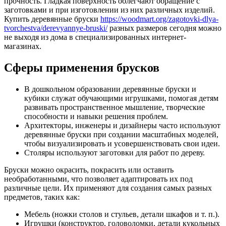
прочность. Гладкая поверхность облегчают обращение с
заготовками и при изготовлении из них различных изделий.
Купить деревянные бруски
https://woodmart.org/zagotovki-dlya-
tvorchestva/derevyannye-bruski/
разных размеров сегодня можно
не выходя из дома в специализированных интернет-
магазинах.
Сферы применения брусков
В дошкольном образовании деревянные бруски и
кубики служат обучающими игрушками, помогая детям
развивать пространственное мышление, творческие
способности и навыки решения проблем.
Архитекторы, инженеры и дизайнеры часто используют
деревянные бруски при создании масштабных моделей,
чтобы визуализировать и усовершенствовать свои идеи.
Столяры используют заготовки для работ по дереву.
Бруски можно окрасить, покрасить или оставить
необработанными, что позволяет адаптировать их под
различные цели. Их применяют для создания самых разных
предметов, таких как:
Мебель (ножки столов и стульев, детали шкафов и т. п.).
Игрушки (конструктор, головоломки, детали кукольных