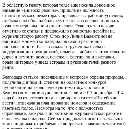
В областную газету, которая тогда еще носила довоенное
название «Віцебскі рабочы», пришла на должность
стилистического редактора. Справлялась с работой успешно,
но была способна на большее: не только совершенствовать
чужие материалы, но и писать свои. Руководство вскоре
отметило ее статьи и предложило полностью перейти на
журналистскую работу. С тех пор Лилия Валентиновна
написала множество материалов самой различной
направленности. Рассказывала о тружениках села и
модернизации предприятий, помогала добиться строительства
дорог и ремонта домов, освещала фестивали и выставки,
брала интервью у звезд эстрады и руководителей разного
ранга.
Благодаря статьям, посвященным вопросам охраны природы,
получила диплом III степени на областном конкурсе
публикаций на экологическую тематику. Состоит в
Белорусском союзе журналистов. С лета 2013 по ноябрь 2014
года была ответственным секретарем в газете «Витебские
вести», отвечала за планирование номеров и содержание
газетных полос. Несмотря на то, что с должностью
справлялась, заскучала по активной журналистской работе и
снова «ушла в народ». Сейчас продолжает искать актуальные
темы, поднимать проблемные вопросы и знакомить читателей
с интересными людьми.