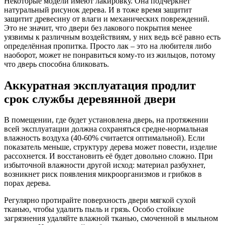
Некоторые модели имеют лакировку. Она подчеркнёт
натуральный рисунок дерева. И в тоже время защитит
защитит древесину от влаги и механических повреждений.
Это не значит, что двери без лакового покрытия менее
уязвимы к различным воздействиям, у них ведь всё равно есть
определённая пропитка. Просто лак – это на любителя либо
наоборот, может не понравиться кому-то из жильцов, потому
что дверь способна бликовать.
Аккуратная эксплуатация продлит
срок службы деревянной двери
В помещении, где будет установлена дверь, на протяжении
всей эксплуатации должна сохраняться средне-нормальная
влажность воздуха (40-60% считается оптимальной). Если
показатель меньше, структуру дерева может повести, изделие
рассохнется. И восстановить её будет довольно сложно. При
избыточной влажности другой исход: материал разбухнет,
возникнет риск появления микроорганизмов и грибков в
порах дерева.
Регулярно протирайте поверхность двери мягкой сухой
тканью, чтобы удалить пыль и грязь. Особо стойкие
загрязнения удаляйте влажной тканью, смоченной в мыльном