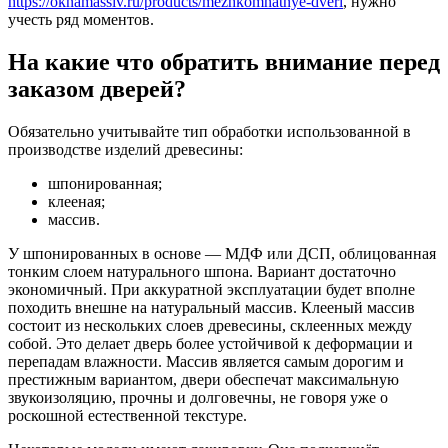
https://oknamassiv.ru/products/mezhkomnatnye-dveri
, нужно
учесть ряд моментов.
На какие что обратить внимание перед
заказом дверей?
Обязательно учитывайте тип обработки использованной в
производстве изделий древесины:
шпонированная;
клееная;
массив.
У шпонированных в основе — МДФ или ДСП, облицованная
тонким слоем натурального шпона. Вариант достаточно
экономичный. При аккуратной эксплуатации будет вполне
походить внешне на натуральный массив. Клееный массив
состоит из нескольких слоев древесины, склеенных между
собой. Это делает дверь более устойчивой к деформации и
перепадам влажности. Массив является самым дорогим и
престижным вариантом, двери обеспечат максимальную
звукоизоляцию, прочны и долговечны, не говоря уже о
роскошной естественной текстуре.