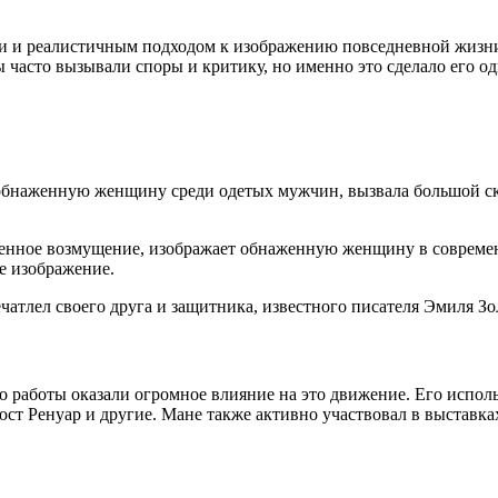
 и реалистичным подходом к изображению повседневной жизни.
ы часто вызывали споры и критику, но именно это сделало его 
обнаженную женщину среди одетых мужчин, вызвала большой ска
твенное возмущение, изображает обнаженную женщину в совреме
е изображение.
ечатлел своего друга и защитника, известного писателя Эмиля Зо
 работы оказали огромное влияние на это движение. Его исполь
ст Ренуар и другие. Мане также активно участвовал в выставка