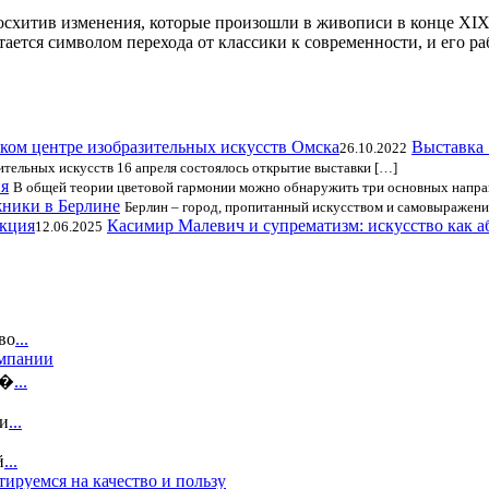
осхитив изменения, которые произошли в живописи в конце XIX 
ается символом перехода от классики к современности, и его р
Выставка 
26.10.2022
ительных искусств 16 апреля состоялось открытие выставки […]
я
В общей теории цветовой гармонии можно обнаружить три основных напра
ники в Берлине
Берлин – город, пропитанный искусством и самовыражени
Касимир Малевич и супрематизм: искусство как а
12.06.2025
во
...
омпании
и�
...
зи
...
й
...
ируемся на качество и пользу