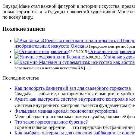
Эдуард Мане стал важной фигурой в истории искусства, предв
новые горизонты для будущих поколений художников. Мане ост
по всему миру.
Похожие записи
изобразительных искусств Омска
В Городском центре изобраз
Основные направлени
03.06.2015
Уличные худож
16.09.2025
революционная в истории искусства XX […]
Последние статьи
Как подобрать банкетный зал для свадебного торжества
Свадьба — событие, в котором важны и эмоции, и удобст
Аудит: как выстроить систему внутреннего контроля в к
Система внутреннего контроля является фундаментом ф
Фальцевая медная кровля: технология устройства
Медь обладает длительным сроком службы, однако её фи
Что такое горизонтальное бурение?
Горизонтальное бурение — это передовой бестраншейны
Как выбрать материалы для освоения вайбкодинга: ориент