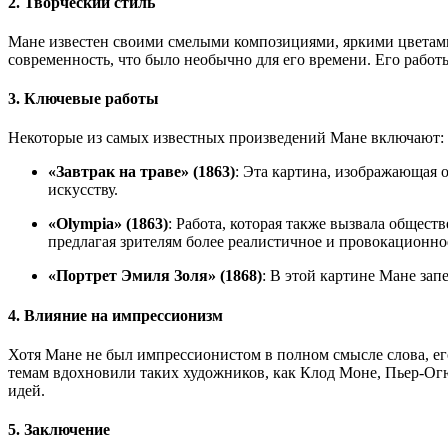
2.
Творческий стиль
Мане известен своими смелыми композициями, яркими цветами
современность, что было необычно для его времени. Его работ
3.
Ключевые работы
Некоторые из самых известных произведений Мане включают:
«Завтрак на траве» (1863)
: Эта картина, изображающая 
искусству.
«Olympia» (1863)
: Работа, которая также вызвала общес
предлагая зрителям более реалистичное и провокационно
«Портрет Эмиля Золя» (1868)
: В этой картине Мане зап
4.
Влияние на импрессионизм
Хотя Мане не был импрессионистом в полном смысле слова, его
темам вдохновили таких художников, как Клод Моне, Пьер-Огю
идей.
5.
Заключение