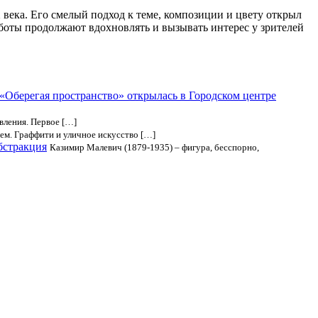
века. Его смелый подход к теме, композиции и цвету открыл
аботы продолжают вдохновлять и вызывать интерес у зрителей
«Оберегая пространство» открылась в Городском центре
вления. Первое […]
ем. Граффити и уличное искусство […]
бстракция
Казимир Малевич (1879-1935) – фигура, бесспорно,