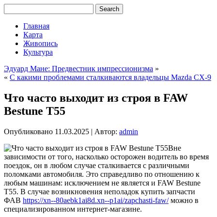
Главная
Карта
Живопись
Культура
Эдуард Мане: Предвестник импрессионизма
»
«
С какими проблемами сталкиваются владельцы Mazda CX-9
Что часто выходит из строя в FAW
Bestune T55
Опубликовано
11.03.2025
|
Автор:
admin
Вне
зависимости от того, насколько осторожен водитель во время
поездок, он в любом случае сталкивается с различными
поломками автомобиля. Это справедливо по отношению к
любым машинам: исключением не является и FAW Bestune
T55. В случае возникновения неполадок купить запчасти
ФАВ
https://xn--80aebk1ai8d.xn--p1ai/zapchasti-faw/
можно в
специализированном интернет-магазине.