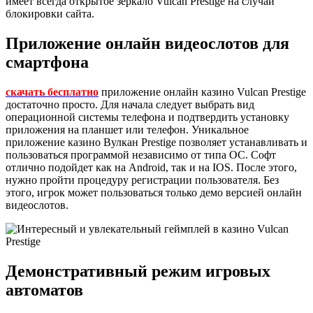
имеет всегда открытое зеркало Vulcan Prestige на случай
блокировки сайта.
Приложение онлайн видеослотов для
смартфона
скачать бесплатно
приложение онлайн казино Vulcan Prestige
достаточно просто. Для начала следует выбрать вид
операционной системы телефона и подтвердить установку
приложения на планшет или телефон. Уникальное
приложение казино Вулкан Prestige позволяет устанавливать и
пользоваться программой независимо от типа ОС. Софт
отлично подойдет как на Android, так и на IOS. После этого,
нужно пройти процедуру регистрации пользователя. Без
этого, игрок может пользоваться только демо версией онлайн
видеослотов.
Демонстративный режим игровых
автоматов