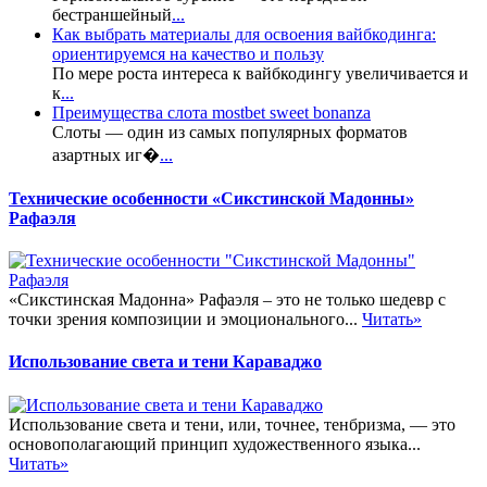
бестраншейный
...
Как выбрать материалы для освоения вайбкодинга:
ориентируемся на качество и пользу
По мере роста интереса к вайбкодингу увеличивается и
к
...
Преимущества слота mostbet sweet bonanza
Слоты — один из самых популярных форматов
азартных иг�
...
Технические особенности «Сикстинской Мадонны»
Рафаэля
«Сикстинская Мадонна» Рафаэля – это не только шедевр с
точки зрения композиции и эмоционального...
Читать»
Использование света и тени Караваджо
Использование света и тени, или, точнее, тенбризма, — это
основополагающий принцип художественного языка...
Читать»