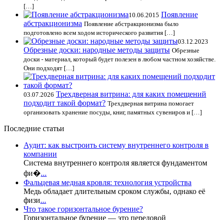
[…]
Появление
10.06.2015
абстракционизма
Появление абстракционизма было
подготовлено всем ходом исторического развития […]
03.12.2023
Обрезные доски: народные методы защиты
Обрезные
доски - материал, который будет полезен в любом частном хозяйстве.
Они подходят […]
Трехдверная витрина: для каких помещений
03.07.2026
подходит такой формат?
Трехдверная витрина помогает
организовать хранение посуды, книг, памятных сувениров и […]
Последние статьи
Аудит: как выстроить систему внутреннего контроля в
компании
Система внутреннего контроля является фундаментом
фи�
...
Фальцевая медная кровля: технология устройства
Медь обладает длительным сроком службы, однако её
физи
...
Что такое горизонтальное бурение?
Горизонтальное бурение — это передовой