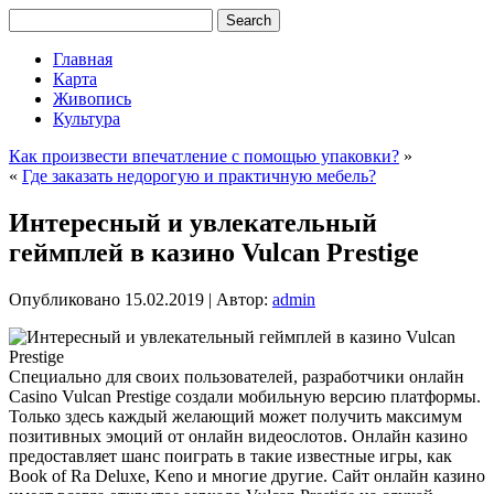
Главная
Карта
Живопись
Культура
Как произвести впечатление с помощью упаковки?
»
«
Где заказать недорогую и практичную мебель?
Интересный и увлекательный
геймплей в казино Vulcan Prestige
Опубликовано
15.02.2019
|
Автор:
admin
Специально для своих пользователей, разработчики онлайн
Casino Vulcan Prestige создали мобильную версию платформы.
Только здесь каждый желающий может получить максимум
позитивных эмоций от онлайн видеослотов. Онлайн казино
предоставляет шанс поиграть в такие известные игры, как
Book of Ra Deluxe, Keno и многие другие. Сайт онлайн казино