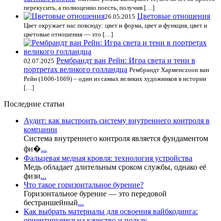
перекусить, а полноценно поесть, получив […]
Цветовые отношения
26.05.2015
Цвет окружает нас повсюду: цвет и форма, цвет и функция, цвет и
цветовые отношения — это […]
Рембрандт ван Рейн: Игра света и тени в
02.07.2025
портретах великого голландца
Рембрандт Харменсzoon ван
Рейн (1606-1669) – один из самых великих художников в истории
[…]
Последние статьи
Аудит: как выстроить систему внутреннего контроля в
компании
Система внутреннего контроля является фундаментом
фи�
...
Фальцевая медная кровля: технология устройства
Медь обладает длительным сроком службы, однако её
физи
...
Что такое горизонтальное бурение?
Горизонтальное бурение — это передовой
бестраншейный
...
Как выбрать материалы для освоения вайбкодинга:
ориентируемся на качество и пользу