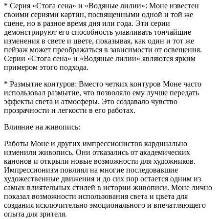
* Серия «Стога сена» и «Водяные лилии»: Моне известен
своими сериями картин, посвященными одной и той же
сцене, но в разное время дня или года. Эти серии
демонстрируют его способность улавливать тончайшие
изменения в свете и цвете, показывая, как один и тот же
пейзаж может преображаться в зависимости от освещения.
Серии «Стога сена» и «Водяные лилии» являются ярким
примером этого подхода.
* Размытие контуров: Вместо четких контуров Моне часто
использовал размытие, что позволяло ему лучше передать
эффекты света и атмосферы. Это создавало чувство
прозрачности и легкости в его работах.
Влияние на живопись:
Работы Моне и других импрессионистов кардинально
изменили живопись. Они отказались от академических
канонов и открыли новые возможности для художников.
Импрессионизм повлиял на многие последовавшие
художественные движения и до сих пор остается одним из
самых влиятельных стилей в истории живописи. Моне лично
показал возможности использования света и цвета для
создания исключительно эмоционального и впечатляющего
опыта для зрителя.