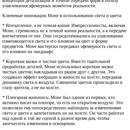
концепций детализации и точной передачи форм в пользу
улавливания эфемерных моментов реальности.
Ключевые инновации Моне в использовании света и цвета:
* Впечатление, а не точная копия: Импрессионисты, включая
Моне, стремились не к точной копии реальности, а к передаче
впечатления от нее. Они сосредотачивались на улавливании
изменяющегося света и его влияния на цвет и форму
предметов. Моне мастерски передавал эфемерность света и
его влияние на ландшафт.
* Короткие мазки и чистые цвета: Вместо тщательной
проработки деталей, Моне использовал короткие мазки
чистых цветов, накладывая их рядом друг с другом. Это
создавало эффект вибрации и живости на холсте, передавая
динамику света и воздуха. Смешение цветов происходило в
глазу зрителя, а не на холсте.
* Пленэрная живопись: Моне был одним из первых, кто
активно писал на пленэре, то есть на открытом воздухе. Это
позволяло ему непосредственно наблюдать за изменениями
света и цвета и запечатлевать их на холсте. Он часто работал
над одной и той же сценой в разное время дня, чтобы
запечатлеть изменения в освещении.