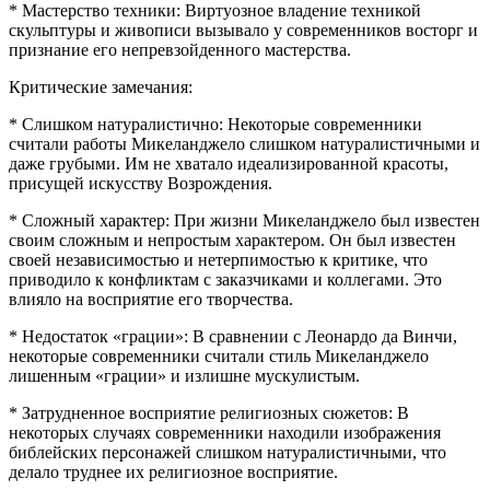
* Мастерство техники: Виртуозное владение техникой
скульптуры и живописи вызывало у современников восторг и
признание его непревзойденного мастерства.
Критические замечания:
* Слишком натуралистично: Некоторые современники
считали работы Микеланджело слишком натуралистичными и
даже грубыми. Им не хватало идеализированной красоты,
присущей искусству Возрождения.
* Сложный характер: При жизни Микеланджело был известен
своим сложным и непростым характером. Он был известен
своей независимостью и нетерпимостью к критике, что
приводило к конфликтам с заказчиками и коллегами. Это
влияло на восприятие его творчества.
* Недостаток «грации»: В сравнении с Леонардо да Винчи,
некоторые современники считали стиль Микеланджело
лишенным «грации» и излишне мускулистым.
* Затрудненное восприятие религиозных сюжетов: В
некоторых случаях современники находили изображения
библейских персонажей слишком натуралистичными, что
делало труднее их религиозное восприятие.