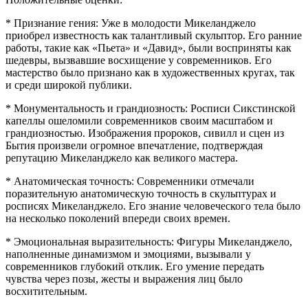
* Признание гения: Уже в молодости Микеланджело
приобрел известность как талантливый скульптор. Его ранние
работы, такие как «Пьета» и «Давид», были восприняты как
шедевры, вызвавшие восхищение у современников. Его
мастерство было признано как в художественных кругах, так
и среди широкой публики.
* Монументальность и грандиозность: Росписи Сикстинской
капеллы ошеломили современников своим масштабом и
грандиозностью. Изображения пророков, сивилл и сцен из
Бытия произвели огромное впечатление, подтверждая
репутацию Микеланджело как великого мастера.
* Анатомическая точность: Современники отмечали
поразительную анатомическую точность в скульптурах и
росписях Микеланджело. Его знание человеческого тела было
на несколько поколений впереди своих времен.
* Эмоциональная выразительность: Фигуры Микеланджело,
наполненные динамизмом и эмоциями, вызывали у
современников глубокий отклик. Его умение передать
чувства через позы, жесты и выражения лиц было
восхитительным.