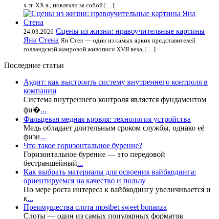
х гг. XX в., повлекли за собой […]
Сцены из жизни: нравоучительные картины
24.03.2026
Яна Стена
Ян Стен — один из самых ярких представителей
голландской жанровой живописи XVII века, […]
Последние статьи
Аудит: как выстроить систему внутреннего контроля в
компании
Система внутреннего контроля является фундаментом
фи�
...
Фальцевая медная кровля: технология устройства
Медь обладает длительным сроком службы, однако её
физи
...
Что такое горизонтальное бурение?
Горизонтальное бурение — это передовой
бестраншейный
...
Как выбрать материалы для освоения вайбкодинга:
ориентируемся на качество и пользу
По мере роста интереса к вайбкодингу увеличивается и
к
...
Преимущества слота mostbet sweet bonanza
Слоты — один из самых популярных форматов