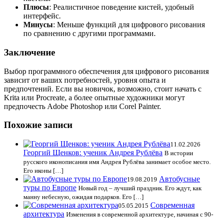
Плюсы
: Реалистичное поведение кистей, удобный
интерфейс.
Минусы
: Меньше функций для цифрового рисования
по сравнению с другими программами.
Заключение
Выбор программного обеспечения для цифрового рисования
зависит от ваших потребностей, уровня опыта и
предпочтений. Если вы новичок, возможно, стоит начать с
Krita или Procreate, а более опытные художники могут
предпочесть Adobe Photoshop или Corel Painter.
Похожие записи
11.02.2026
Георгий Щенков: ученик Андрея Рублёва
В истории
русского иконописания имя Андрея Рублёва занимает особое место.
Его иконы […]
Автобусные
19.08.2019
туры по Европе
Новый год – лучший праздник. Его ждут, как
манну небесную, ожидая подарков. Его […]
Современная
05.05.2015
архитектура
Изменения в современной архитектуре, начиная с 90-