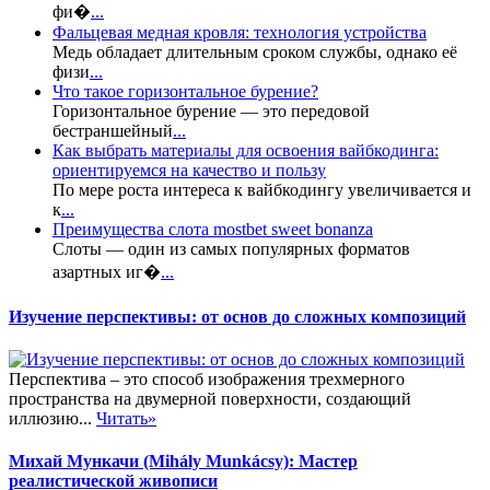
фи�
...
Фальцевая медная кровля: технология устройства
Медь обладает длительным сроком службы, однако её
физи
...
Что такое горизонтальное бурение?
Горизонтальное бурение — это передовой
бестраншейный
...
Как выбрать материалы для освоения вайбкодинга:
ориентируемся на качество и пользу
По мере роста интереса к вайбкодингу увеличивается и
к
...
Преимущества слота mostbet sweet bonanza
Слоты — один из самых популярных форматов
азартных иг�
...
Изучение перспективы: от основ до сложных композиций
Перспектива – это способ изображения трехмерного
пространства на двумерной поверхности, создающий
иллюзию...
Читать»
Михай Мункачи (Mihály Munkácsy): Мастер
реалистической живописи