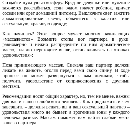
Создайте нужную атмосферу. Вряд ли девушке или мужчине
захочется расслабиться, если рядом плачет ребенок, кричат
соседи или орет домашний питомец. Выключите свет, зажгите
ароматизированные свечи, облачитесь в халатик или
сексуальную, красивую одежду;
Как начинать? Этот вопрос мучает многих начинающих
«массажистов» Возьмите стопы ног партнера в руки,
равномерно и нежно распределите по ним ароматическое
масло, плавно переходите выше, останавливаясь на «точках
удовольствия»;
Поза принимающего массаж. Сначала ваш партнер должен
лежать на животе, оголяя перед вами свою спину. В ходе
процесс он может развернуться к вам личиком, чтобы
получить удовольствие от соприкосновения с другими
местами.
Рекомендации носят общий характер, но, тем не менее, важны
для вас и вашего любимого человека. Как продолжить и чем
завершить – должны решать вы и ваш сексуальный партнер –
удовольствия много не бывает, а эрогенные зоны у каждого
человека разные. Массаж поможет вам найти слабые места
вашего партнера.