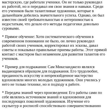
мастерскую, где работали ученики. Он не только руководил
их работой, но и передавал им свои знания и навыки. Среди
его учеников были талантливые художники, которые в
дальнейшем добились значительного успеха. Однако, он был
известен своей требовательностью и нетерпимостью к
недостаткам, что делало его методы педагогики довольно
суровыми.
* Прямое обучение: Хотя систематического обучения в
современном понимании не было, он лично руководил
работой своих учеников, корректировал их эскизы, давал
советы и показывал правильные приемы работы. Этот прямой
контакт с мастером был незаменим для развития талантов его
учеников.
* Пример для подражания: Сам Микеланджело являлся
выдающимся образцом для подражания. Его трудолюбие,
преданность искусству и непревзойденное мастерство
вдохновляли многих молодых художников. Они учились у
него не только технике, но и подходу к работе.
* Передача знаний через произведения: Его работы сами по
себе являлись источником знаний и вдохновения для
последующих поколений художников. Изучение его
скульптур и росписей способствовало совершенствованию