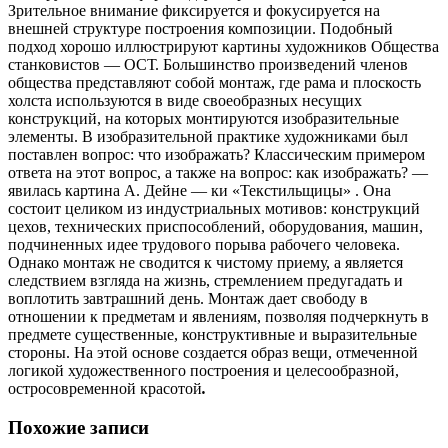
Зрительное внимание фиксируется и фокусируется на
внешней структуре построения композиции. Подобный
подход хорошо иллюстрируют картины художников Общества
станковистов — ОСТ. Большинство произведений членов
общества представляют собой монтаж, где рама и плоскость
холста используются в виде своеобразных несущих
конструкций, на которых монтируются изобразительные
элементы. В изобразительной практике художниками был
поставлен вопрос: что изображать? Классическим примером
ответа на этот вопрос, а также на вопрос: как изображать? —
явилась картина А. Дейне — ки «Текстильщицы» . Она
состоит целиком из индустриальных мотивов: конструкций
цехов, технических приспособлений, оборудования, машин,
подчиненных идее трудового порыва рабочего человека.
Однако монтаж не сводится к чистому приему, а является
следствием взгляда на жизнь, стремлением предугадать и
воплотить завтрашний день. Монтаж дает свободу в
отношении к предметам и явлениям, позволяя подчеркнуть в
предмете существенные, конструктивные и выразительные
стороны. На этой основе создается образ вещи, отмеченной
логикой художественного построения и целесообразной,
остросовременной красотой
.
Похожие записи