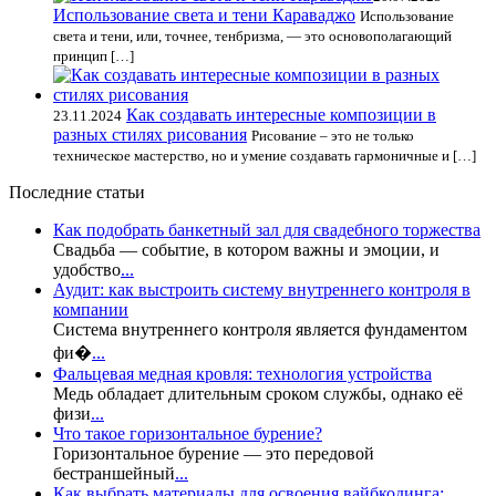
Использование света и тени Караваджо
Использование
света и тени, или, точнее, тенбризма, — это основополагающий
принцип […]
Как создавать интересные композиции в
23.11.2024
разных стилях рисования
Рисование – это не только
техническое мастерство, но и умение создавать гармоничные и […]
Последние статьи
Как подобрать банкетный зал для свадебного торжества
Свадьба — событие, в котором важны и эмоции, и
удобство
...
Аудит: как выстроить систему внутреннего контроля в
компании
Система внутреннего контроля является фундаментом
фи�
...
Фальцевая медная кровля: технология устройства
Медь обладает длительным сроком службы, однако её
физи
...
Что такое горизонтальное бурение?
Горизонтальное бурение — это передовой
бестраншейный
...
Как выбрать материалы для освоения вайбкодинга: