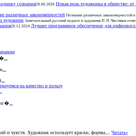
Новая роль художника в обществе: от
28.06.2026
ие различных закономерностей
Познание различных закономерностей в 
 и художник
Замечательный русский педагог и художник П. П. Чистяков отме
Лучшее программное обеспечение для цифрового
28.12.2024
омпании
и�
...
зи
...
й
...
ируемся на качество и пользу
..
 иг�
...
ий и чувств. Художник использует краски, формы,...
Читать»