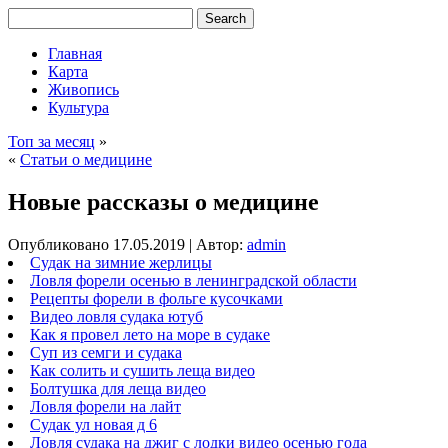
Главная
Карта
Живопись
Культура
Топ за месяц
»
«
Статьи о медицине
Новые рассказы о медицине
Опубликовано
17.05.2019
|
Автор:
admin
Судак на зимние жерлицы
Ловля форели осенью в ленинградской области
Рецепты форели в фольге кусочками
Видео ловля судака ютуб
Как я провел лето на море в судаке
Суп из семги и судака
Как солить и сушить леща видео
Болтушка для леща видео
Ловля форели на лайт
Судак ул новая д 6
Ловля судака на джиг с лодки видео осенью года