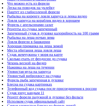
Что можно есть из форели
Леска на поводок на уклейку
Паштет из слабосоленой форели
Рыбалка на киренге ловля хариуса и ленка видео
Ловля хариуса на кораблик видео в хорошем
Форель с апельсинами салат
Рецепты из судака запеченный
Запеченный судак в духовке калорийность на 100 грамм
Рыбалка на леща ночью зима
Ловля форели в башкирии
Хорошая приманка на леща зимой
Места обитания леща ловля леща
Судак жемчужина у моря на карте
Сколько ехать от феодосии до судака
Чехонь весной на фидер
Наживка на леща на течении
Уловистая муха на хариуса
Уловистый виброхвост на судака
Форель рыба запеченная в духовке
Блесна на судака картинках
Телефонный код судака после присоединения к россии
Судак юнус кандым 11
Рецепт форели радужной в духовке без фольги
Исполком судак официальный сайт
Самые уловистые блесна на форель зимой