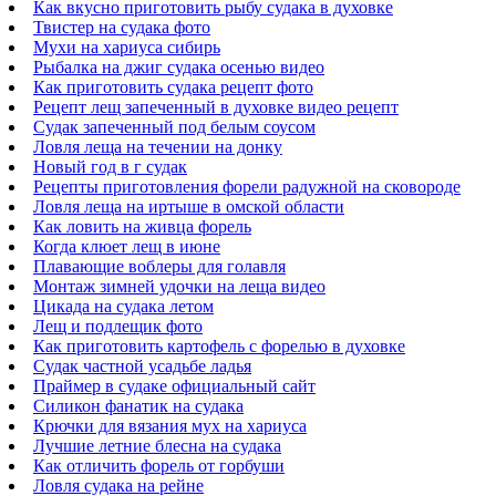
Как вкусно приготовить рыбу судака в духовке
Твистер на судака фото
Мухи на хариуса сибирь
Рыбалка на джиг судака осенью видео
Как приготовить судака рецепт фото
Рецепт лещ запеченный в духовке видео рецепт
Судак запеченный под белым соусом
Ловля леща на течении на донку
Новый год в г судак
Рецепты приготовления форели радужной на сковороде
Ловля леща на иртыше в омской области
Как ловить на живца форель
Когда клюет лещ в июне
Плавающие воблеры для голавля
Монтаж зимней удочки на леща видео
Цикада на судака летом
Лещ и подлещик фото
Как приготовить картофель с форелью в духовке
Судак частной усадьбе ладья
Праймер в судаке официальный сайт
Силикон фанатик на судака
Крючки для вязания мух на хариуса
Лучшие летние блесна на судака
Как отличить форель от горбуши
Ловля судака на рейне