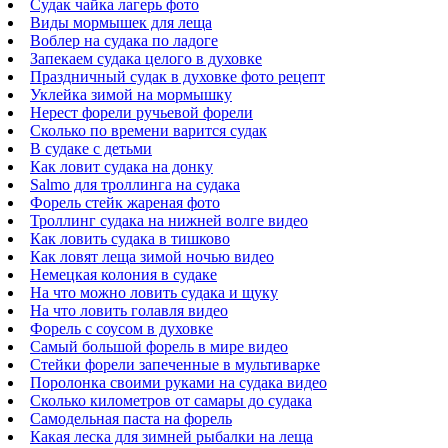
Судак чайка лагерь фото
Виды мормышек для леща
Воблер на судака по ладоге
Запекаем судака целого в духовке
Праздничный судак в духовке фото рецепт
Уклейка зимой на мормышку
Нерест форели ручьевой форели
Сколько по времени варится судак
В судаке с детьми
Как ловит судака на донку
Salmo для троллинга на судака
Форель стейк жареная фото
Троллинг судака на нижней волге видео
Как ловить судака в тишково
Как ловят леща зимой ночью видео
Немецкая колония в судаке
На что можно ловить судака и щуку
На что ловить голавля видео
Форель с соусом в духовке
Самый большой форель в мире видео
Стейки форели запеченные в мультиварке
Поролонка своими руками на судака видео
Сколько километров от самары до судака
Самодельная паста на форель
Какая леска для зимней рыбалки на леща