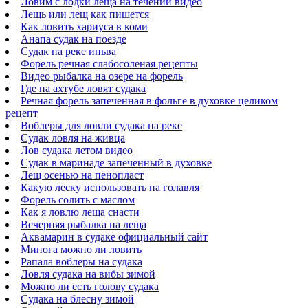
Ловим с лодки леща на течении видео
Лещь или лещ как пишется
Как ловить хариуса в коми
Анапа судак на поезде
Судак на реке иньва
Форель речная слабосоленая рецепты
Видео рыбалка на озере на форель
Где на ахтубе ловят судака
Речная форель запеченная в фольге в духовке целиком
рецепт
Воблеры для ловли судака на реке
Судак ловля на живца
Лов судака летом видео
Судак в маринаде запеченный в духовке
Лещ осенью на пенопласт
Какую леску использовать на голавля
Форель солить с маслом
Как я ловлю леща снасти
Вечерняя рыбалка на леща
Аквамарин в судаке официальный сайт
Минога можно ли ловить
Рапала воблеры на судака
Ловля судака на вибы зимой
Можно ли есть голову судака
Судака на блесну зимой