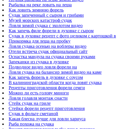
Рыбалка на реке ловать на леща
Как ловить зимнюю форель
Судак запеченный с сыром и грибами
Музей морских катастроф судак
Ловля зимой судака с эхолотом видео
Как запечь филе форели в духовке с сыром
Судак в духовке рецепт с фото целиком с картошкой в
Прикормка для леща на пробку
Ловля судака осенью на воблеры видео
Отели встреча судак официальный сайт
Оснастка мандула на судака своими руками
Запеканки из судака в духовке
Подводное видео ловля форели на
Ловля судака на балансир зимой видео на каме
Как запечь форель в духовке с соусом
В калининградской области когда ловят судака
Рецепты приготовления форели семги
Можно ли есть голову миноги
Ловля голавля монтаж снасти
Стейк судак на гриле
Стейки форели рецепт приготовления
Судак в фольге сметаной
Какая блесна лучше для ловли хариуса
Рыба похожа на судака