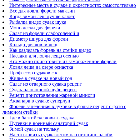
Интересные места в судаке и окрестностях самостоятельно
Все для ловли форели магазин
Когда зимой лещ лучше клюет
Рыбалка видео судак щука
Моно лески для форели
Салат из форели слабосоленой и
Диаметр шнура для форели
Кольцо для ловли лещ
Как разделать форель на стейки видео
Насадки для ловли леща осенью
Что можно приготовить из замороженной форели
Ловля леща на озере оснастка
Профессор судаков с к
Жилье в судаке на новый год
Салат из отварного судака рецепт
Судак на овощной шубе рецепт
Рецепт приготовления жареной миноги
Аквапарк в судаке суперлуп
Форель запеченная в духовке в фольге рецепт с фото с
лимоном стейки
Где в балтийске ловить судака
Путевки в военный санаторий судак
Зимой судак на тюльку
На что ловить судака летом на спиннинг на оби