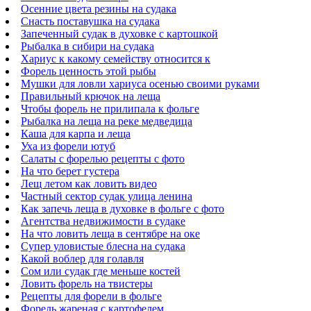
Осенние цвета резины на судака
Снасть поставушка на судака
Запеченный судак в духовке с картошкой
Рыбалка в сибири на судака
Хариус к какому семейству относится к
Форель ценность этой рыбы
Мушки для ловли хариуса осенью своими руками
Правильный крючок на леща
Чтобы форель не прилипала к фольге
Рыбалка на леща на реке медведица
Каша для карпа и леща
Уха из форели ютуб
Салаты с форелью рецепты с фото
На что берет густера
Лещ летом как ловить видео
Частный сектор судак улица ленина
Как запечь леща в духовке в фольге с фото
Агентства недвижимости в судаке
На что ловить леща в сентябре на оке
Супер уловистые блесна на судака
Какой воблер для голавля
Сом или судак где меньше костей
Ловить форель на твистеры
Рецепты для форели в фольге
Форель жареная с картофелем