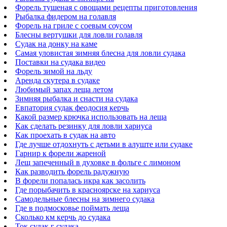
Форель тушеная с овощами рецепты приготовления
Рыбалка фидером на голавля
Форель на гриле с соевым соусом
Блесны вертушки для ловли голавля
Судак на донку на каме
Самая уловистая зимняя блесна для ловли судака
Поставки на судака видео
Форель зимой на льду
Аренда скутера в судаке
Любимый запах леща летом
Зимняя рыбалка и снасти на судака
Евпатория судак феодосия керчь
Какой размер крючка использовать на леща
Как сделать резинку для ловли хариуса
Как проехать в судак на авто
Где лучше отдохнуть с детьми в алуште или судаке
Гарнир к форели жареной
Лещ запеченный в духовке в фольге с лимоном
Как разводить форель радужную
В форели попалась икра как засолить
Где порыбачить в красноярске на хариуса
Самодельные блесны на зимнего судака
Где в подмосковье поймать леща
Сколько км керчь до судака
Ток судак г судака