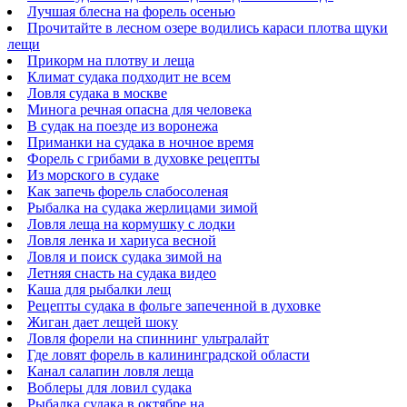
Лучшая блесна на форель осенью
Прочитайте в лесном озере водились караси плотва щуки
лещи
Прикорм на плотву и леща
Климат судака подходит не всем
Ловля судака в москве
Минога речная опасна для человека
В судак на поезде из воронежа
Приманки на судака в ночное время
Форель с грибами в духовке рецепты
Из морского в судаке
Как запечь форель слабосоленая
Рыбалка на судака жерлицами зимой
Ловля леща на кормушку с лодки
Ловля ленка и хариуса весной
Ловля и поиск судака зимой на
Летняя снасть на судака видео
Каша для рыбалки лещ
Рецепты судака в фольге запеченной в духовке
Жиган дает лещей шоку
Ловля форели на спиннинг ультралайт
Где ловят форель в калининградской области
Канал салапин ловля леща
Воблеры для ловил судака
Рыбалка судака в октябре на