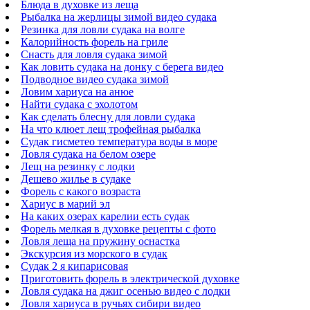
Блюда в духовке из леща
Рыбалка на жерлицы зимой видео судака
Резинка для ловли судака на волге
Калорийность форель на гриле
Снасть для ловля судака зимой
Как ловить судака на донку с берега видео
Подводное видео судака зимой
Ловим хариуса на анюе
Найти судака с эхолотом
Как сделать блесну для ловли судака
На что клюет лещ трофейная рыбалка
Судак гисметео температура воды в море
Ловля судака на белом озере
Лещ на резинку с лодки
Дешево жилье в судаке
Форель с какого возраста
Хариус в марий эл
На каких озерах карелии есть судак
Форель мелкая в духовке рецепты с фото
Ловля леща на пружину оснастка
Экскурсия из морского в судак
Судак 2 я кипарисовая
Приготовить форель в электрической духовке
Ловля судака на джиг осенью видео с лодки
Ловля хариуса в ручьях сибири видео