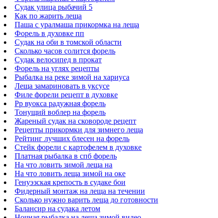
Судак улица рыбачий 5
Как по жарить леща
Паша с уралмаша прикормка на леща
Форель в духовке пп
Судак на оби в томской области
Сколько часов солится форель
Судак велосипед в прокат
Форель на углях рецепты
Рыбалка на реке зимой на хариуса
Леща замариновать в уксусе
Филе форели рецепт в духовке
Рр вуокса радужная форель
Тонущий воблер на форель
Жареный судак на сковороде рецепт
Рецепты прикормки для зимнего леща
Рейтинг лучших блесен на форель
Стейк форели с картофелем в духовке
Платная рыбалка в спб форель
На что ловить зимой леща на
На что ловить леща зимой на оке
Генуэзская крепость в судаке бои
Фидерный монтаж на леща на течении
Сколько нужно варить леща до готовности
Балансир на судака летом
Ночная рыбалка на леща зимой видео