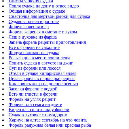
Глисты у окуня судака
Ловля судака на дону в отвес видео
Общая информация о судаке
Снасточка для мертвой рыбки для судака
Судаков тревел в ростове
Форель соленая в гр
Форель жареная в сметане с луком
Лещ в духовке из фарша
Запечь форель рецепты приготовления
Все о форели на сахалине
Форум силикон на судака
Рельеф дна в место ловли леща
Ловить судака в августе на джиг
Суп из форели или лосося
Отели в судаке кипарисовая аллея
Целая форель в пароварке рецепт
Как ловить леща на днепре осенью
Засолка форели с водкой
Есть ли глисты в форели
Форель на углях рецепт
Форель или семга на диете
Видео как солить икру форели
Судак в духовке с помидором
Хариус на алтае сентябрь на что ловить
Форель радужная белая или красная рыба