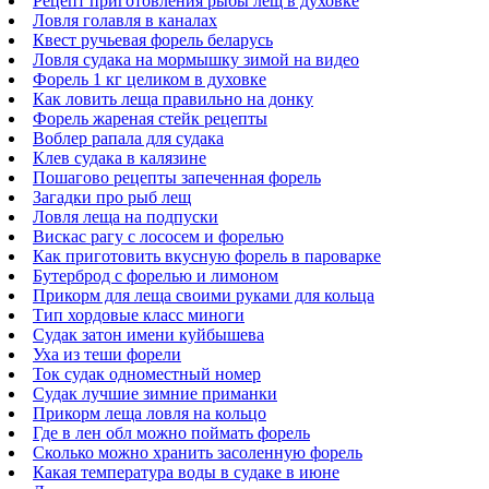
Рецепт приготовления рыбы лещ в духовке
Ловля голавля в каналах
Квест ручьевая форель беларусь
Ловля судака на мормышку зимой на видео
Форель 1 кг целиком в духовке
Как ловить леща правильно на донку
Форель жареная стейк рецепты
Воблер рапала для судака
Клев судака в калязине
Пошагово рецепты запеченная форель
Загадки про рыб лещ
Ловля леща на подпуски
Вискас рагу с лососем и форелью
Как приготовить вкусную форель в пароварке
Бутерброд с форелью и лимоном
Прикорм для леща своими руками для кольца
Тип хордовые класс миноги
Судак затон имени куйбышева
Уха из теши форели
Ток судак одноместный номер
Судак лучшие зимние приманки
Прикорм леща ловля на кольцо
Где в лен обл можно поймать форель
Сколько можно хранить засоленную форель
Какая температура воды в судаке в июне