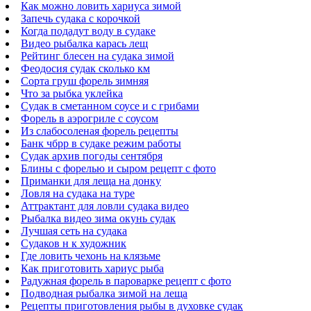
Как можно ловить хариуса зимой
Запечь судака с корочкой
Когда подадут воду в судаке
Видео рыбалка карась лещ
Рейтинг блесен на судака зимой
Феодосия судак сколько км
Сорта груш форель зимняя
Что за рыбка уклейка
Судак в сметанном соусе и с грибами
Форель в аэрогриле с соусом
Из слабосоленая форель рецепты
Банк чбрр в судаке режим работы
Судак архив погоды сентября
Блины с форелью и сыром рецепт с фото
Приманки для леща на донку
Ловля на судака на туре
Аттрактант для ловли судака видео
Рыбалка видео зима окунь судак
Лучшая сеть на судака
Судаков н к художник
Где ловить чехонь на клязьме
Как приготовить хариус рыба
Радужная форель в пароварке рецепт с фото
Подводная рыбалка зимой на леща
Рецепты приготовления рыбы в духовке судак