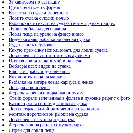
За хариусом по ватикану
Где в сочи поесть форель
Котлеты из судака жаренные
Ловить судака с лодки ночью
Рыболовные снасти на судака своими руками видео
Лучше воблеры для голавля
Ловля леща на урале на фидер видео
Видео зимняя рыбалка на блесна судака
Судак гриль в духовке
Какую приманку использовать для ловли судака
Ловля леща на спиннинг с кормушками
Ночная ловля леща зимой в палатке
Воблеры всех видов на судака
Блюда из рыбы в духовке лещ
Как ловить леща на маныче
Рыбалка на ангаре ловля хариуса и ленка
Лен для ловли леща
Форель жареная с морковью и луком
Стейк форели запеченная в фольге в духовке рецепт с фото
Какие нужны снасти для ловли судака
Ловля судака зимой на течении на жерлицы
Монтаж поролоновой рыбки на судака
Ловля леща на мастырку на реке
Форель речная рецепты мультиварка
Спрей для ловли леща