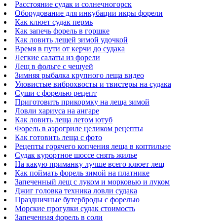
Расстояние судак и солнечногорск
Оборудование для инкубации икры форели
Как клюет судак пермь
Как запечь форель в горшке
Как ловить лещей зимой удочкой
Время в пути от керчи до судака
Легкие салаты из форели
Лещ в фольге с чешуей
Зимняя рыбалка крупного леща видео
Уловистые виброхвосты и твистеры на судака
Суши с форелью рецепт
Приготовить прикормку на леща зимой
Ловли хариуса на ангаре
Как ловить леща летом ютуб
Форель в аэрогриле целиком рецепты
Как готовить леща с фото
Рецепты горячего копчения леща в коптильне
Судак курортное шоссе снять жилье
На какую приманку лучше всего клюет лещ
Как поймать форель зимой на платнике
Запеченный лещ с луком и морковью и луком
Джиг головка техника ловли судака
Праздничные бутерброды с форелью
Морские прогулки судак стоимость
Запеченная форель в соли