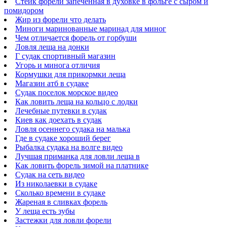
Стейк форели запеченная в духовке в фольге с сыром и
помидором
Жир из форели что делать
Миноги маринованные маринад для миног
Чем отличается форель от горбуши
Ловля леща на донки
Г судак спортивный магазин
Угорь и минога отличия
Кормушки для прикормки леща
Магазин атб в судаке
Судак поселок морское видео
Как ловить леща на кольцо с лодки
Лечебные путевки в судак
Киев как доехать в судак
Ловля осеннего судака на малька
Где в судаке хороший берег
Рыбалка судака на волге видео
Лучшая приманка для ловли леща в
Как ловить форель зимой на платнике
Судак на сеть видео
Из николаевки в судаке
Сколько времени в судаке
Жареная в сливках форель
У леща есть зубы
Застежки для ловли форели