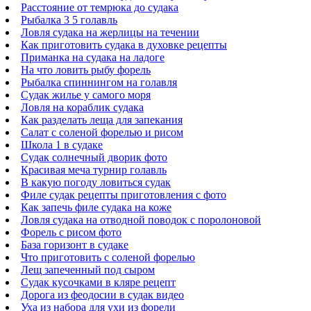
Расстояние от темрюка до судака
Рыбалка 3 5 голавль
Ловля судака на жерлицы на течении
Как приготовить судака в духовке рецепты
Приманка на судака на ладоге
На что ловить рыбу форель
Рыбалка спиннингом на голавля
Судак жилье у самого моря
Ловля на кораблик судака
Как разделать леща для запекания
Салат с соленой форелью и рисом
Школа 1 в судаке
Судак солнечный дворик фото
Красивая меча турнир голавль
В какую погоду ловиться судак
Филе судак рецепты приготовления с фото
Как запечь филе судака на коже
Ловля судака на отводной поводок с поролоновой
Форель с рисом фото
База горизонт в судаке
Что приготовить с соленой форелью
Лещ запеченный под сыром
Судак кусочками в кляре рецепт
Дорога из феодосии в судак видео
Уха из набора для ухи из форели