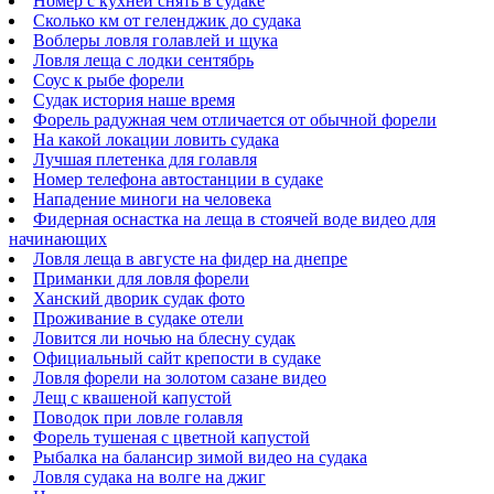
Номер с кухней снять в судаке
Сколько км от геленджик до судака
Воблеры ловля голавлей и щука
Ловля леща с лодки сентябрь
Соус к рыбе форели
Судак история наше время
Форель радужная чем отличается от обычной форели
На какой локации ловить судака
Лучшая плетенка для голавля
Номер телефона автостанции в судаке
Нападение миноги на человека
Фидерная оснастка на леща в стоячей воде видео для
начинающих
Ловля леща в августе на фидер на днепре
Приманки для ловля форели
Ханский дворик судак фото
Проживание в судаке отели
Ловится ли ночью на блесну судак
Официальный сайт крепости в судаке
Ловля форели на золотом сазане видео
Лещ с квашеной капустой
Поводок при ловле голавля
Форель тушеная с цветной капустой
Рыбалка на балансир зимой видео на судака
Ловля судака на волге на джиг