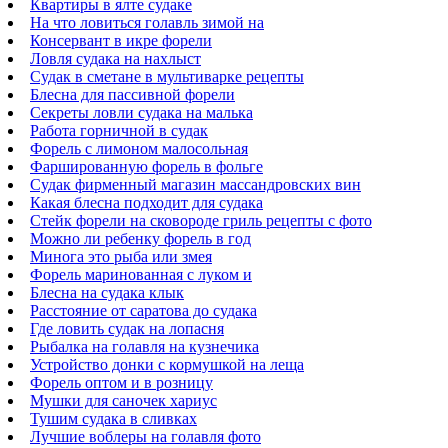
Квартиры в ялте судаке
На что ловиться голавль зимой на
Консервант в икре форели
Ловля судака на нахлыст
Судак в сметане в мультиварке рецепты
Блесна для пассивной форели
Секреты ловли судака на малька
Работа горничной в судак
Форель с лимоном малосольная
Фаршированную форель в фольге
Судак фирменный магазин массандровских вин
Какая блесна подходит для судака
Стейк форели на сковороде гриль рецепты с фото
Можно ли ребенку форель в год
Минога это рыба или змея
Форель маринованная с луком и
Блесна на судака клык
Расстояние от саратова до судака
Где ловить судак на лопасня
Рыбалка на голавля на кузнечика
Устройство донки с кормушкой на леща
Форель оптом и в розницу
Мушки для саночек хариус
Тушим судака в сливках
Лучшие воблеры на голавля фото