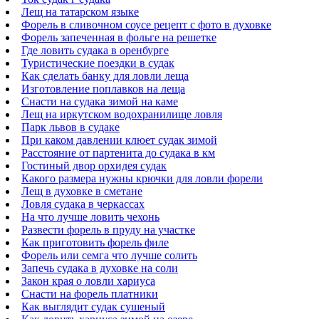
Лещ на татарском языке
Форель в сливочном соусе рецепт с фото в духовке
Форель запеченная в фольге на решетке
Где ловить судака в оренбурге
Туристические поездки в судак
Как сделать банку для ловли леща
Изготовление поплавков на леща
Снасти на судака зимой на каме
Лещ на иркутском водохранилище ловля
Парк львов в судаке
При каком давлении клюет судак зимой
Расстояние от партенита до судака в км
Гостиный двор орхидея судак
Какого размера нужны крючки для ловли форели
Лещ в духовке в сметане
Ловля судака в черкассах
На что лучше ловить чехонь
Развести форель в пруду на участке
Как приготовить форель филе
Форель или семга что лучше солить
Запечь судака в духовке на соли
Закон края о ловли хариуса
Снасти на форель платники
Как выглядит судак сушеный