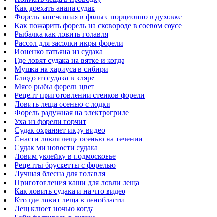
Как доехать анапа судак
Форель запеченная в фольге порционно в духовке
Как пожарить форель на сковороде в соевом соусе
Рыбалка как ловить голавля
Рассол для засолки икры форели
Ионенко татьяна из судака
Где ловят судака на вятке и когда
Мушка на хариуса в сибири
Блюдо из судака в кляре
Мясо рыбы форель цвет
Рецепт приготовлении стейков форели
Ловить леща осенью с лодки
Форель радужная на электрогриле
Уха из форели горчит
Судак охраняет икру видео
Снасти ловля леща осенью на течении
Судак ми новости судака
Ловим уклейку в подмосковье
Рецепты брускетты с форелью
Лучшая блесна для голавля
Приготовления каши для ловли леща
Как ловить судака и на что видео
Кто где ловит леща в ленобласти
Лещ клюет ночью когда