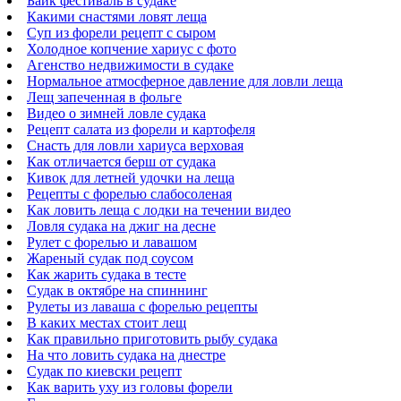
Байк фестиваль в судаке
Какими снастями ловят леща
Суп из форели рецепт с сыром
Холодное копчение хариус с фото
Агенство недвижимости в судаке
Нормальное атмосферное давление для ловли леща
Лещ запеченная в фольге
Видео о зимней ловле судака
Рецепт салата из форели и картофеля
Снасть для ловли хариуса верховая
Как отличается берш от судака
Кивок для летней удочки на леща
Рецепты с форелью слабосоленая
Как ловить леща с лодки на течении видео
Ловля судака на джиг на десне
Рулет с форелью и лавашом
Жареный судак под соусом
Как жарить судака в тесте
Судак в октябре на спиннинг
Рулеты из лаваша с форелью рецепты
В каких местах стоит лещ
Как правильно приготовить рыбу судака
На что ловить судака на днестре
Судак по киевски рецепт
Как варить уху из головы форели