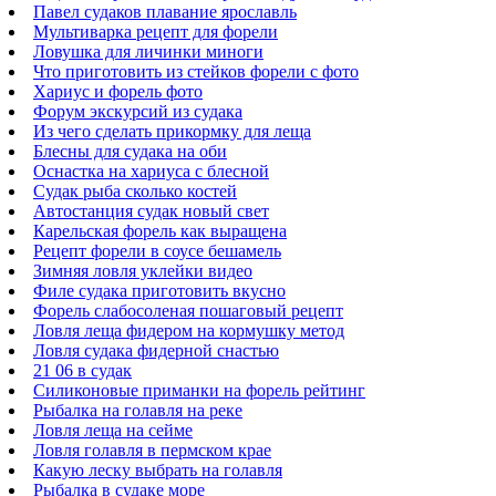
Павел судаков плавание ярославль
Мультиварка рецепт для форели
Ловушка для личинки миноги
Что приготовить из стейков форели с фото
Хариус и форель фото
Форум экскурсий из судака
Из чего сделать прикормку для леща
Блесны для судака на оби
Оснастка на хариуса с блесной
Судак рыба сколько костей
Автостанция судак новый свет
Карельская форель как выращена
Рецепт форели в соусе бешамель
Зимняя ловля уклейки видео
Филе судака приготовить вкусно
Форель слабосоленая пошаговый рецепт
Ловля леща фидером на кормушку метод
Ловля судака фидерной снастью
21 06 в судак
Силиконовые приманки на форель рейтинг
Рыбалка на голавля на реке
Ловля леща на сейме
Ловля голавля в пермском крае
Какую леску выбрать на голавля
Рыбалка в судаке море