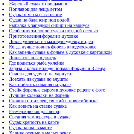
Жареный судак с овощами в
Поплавок для леща летом
Судак от ялты расстояние
Судак на балансир под водой
Рыбалка в западной сибири на хариуса
Особенности ловли судака поздней осенью
Приготовления форели в духовке
Ловля уклейки на маховую удочку видео
Когда лучше ловить форель в подмосковье
Как запечь судака в фольге в духовке с картошкой
Ловля голавля в дождь
Где водиться рыба уклейка
Задача 2 класс володя поймал 4 окуня и 3 леща
Снасти для удочки на хариуса
Доехать из судака до алушты
Как поймать голавля на урале
Стейк форель с сыром в духовке рецепт с фото
Лучшие колебалки на форель
Сколько стоит лещ свежий в новосибирске
Как ловить на ставке судака
Размер крючок для леща
Средняя температура в судаке
Судак крепость на карте
Судак на оке в марте
Хариус осенью в малых реках