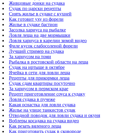
Живцовые донки на судака
Судак по царски рецепты
Снять жилье в судаке с кухней
Как готовит уху из форели
Жилье в судаке бастион
Засолка хариуса на рыбалке
Ловля леща на две мормышки
Ловля хариуса в карелии зимой видео
Филе кусок слабосоленой форели
Лучший стример на судака
За хариусом на томи
Рыбалка в ростовской области на леща
Судак на иртыше в октябре
Ячейка в сети для ловли леща
Рецепты для прикормки леща
Судак сдам квартиры посуточно
За хариусом в пермском крае
Рецепт приготовление соуса к судаку
Ловля судака в пучеже
Какая оснастка для ловли судака
Жилье на улице танкистов судак
Отводной поводок для ловли судака и окуня
Воблеры косадака на судака видео
Как резать вяленого леща
Как приготовить судак в сковороде