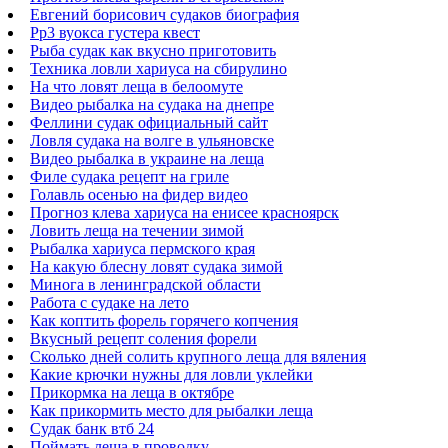
Евгений борисович судаков биография
Рр3 вуокса густера квест
Рыба судак как вкусно приготовить
Техника ловли хариуса на сбирулино
На что ловят леща в белоомуте
Видео рыбалка на судака на днепре
Феллини судак официальный сайт
Ловля судака на волге в ульяновске
Видео рыбалка в украине на леща
Филе судака рецепт на гриле
Голавль осенью на фидер видео
Прогноз клева хариуса на енисее красноярск
Ловить леща на течении зимой
Рыбалка хариуса пермского края
На какую блесну ловят судака зимой
Минога в ленинградской области
Работа с судаке на лето
Как коптить форель горячего копчения
Вкусный рецепт соления форели
Сколько дней солить крупного леща для вяления
Какие крючки нужны для ловли уклейки
Прикормка на леща в октябре
Как прикормить место для рыбалки леща
Судак банк втб 24
Поймать леща в проводку