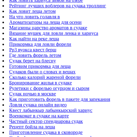
Как ловить хариуса зимой на озере
Рейтинг лучших воблеров на судака троллинг
Как ловит леща летом
На что ловить голавля в
Ароматизаторы на леща для осени
Магазины царство ароматов в судаке
Вязание мушек для ловли ленка и хариуса
Как найти на реке леща
Прикормка для ловли форели
Рр3 вуокса квест берш
Где ловить форель летом
Судак берет на блесну
Готовим прикормка для леща
Судаков были о словах и вещах
Сколько калорий жареной форели
Бронирование жилья в судаке
Рулетики с форелью огурцом и сыром
Судак ночью в москве
Как приготовить форель в пакете для запекания
Ловля судака онлайн видео
Квест лабынкыр лабынкырский хариус
Военкомат в судаке на карте
Частный сектор спендиарова судак
Рецепт бойла на леща
Приготовление судака в сковороде