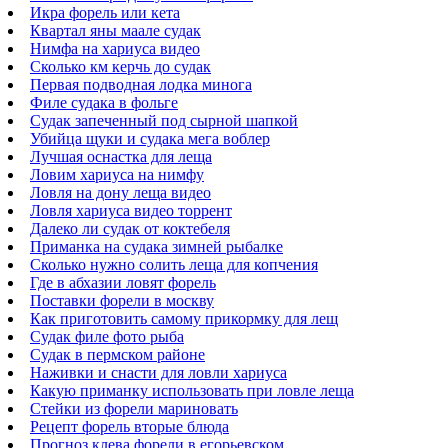
Икра форель или кета
Квартал яны маале судак
Нимфа на хариуса видео
Сколько км керчь до судак
Первая подводная лодка минога
Филе судака в фольге
Судак запеченный под сырной шапкой
Убийца щуки и судака мега воблер
Лучшая оснастка для леща
Ловим хариуса на нимфу
Ловля на дону леща видео
Ловля хариуса видео торрент
Далеко ли судак от коктебеля
Приманка на судака зимней рыбалке
Сколько нужно солить леща для копчения
Где в абхазии ловят форель
Поставки форели в москву
Как приготовить самому прикормку для лещ
Судак филе фото рыба
Судак в пермском районе
Наживки и снасти для ловли хариуса
Какую приманку использовать при ловле леща
Стейки из форели мариновать
Рецепт форель вторые блюда
Прогноз клева форели в егорьевском