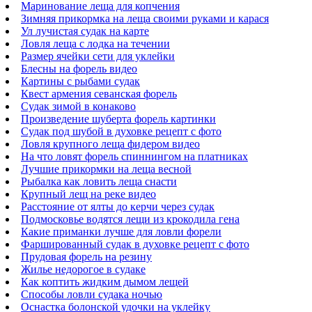
Маринование леща для копчения
Зимняя прикормка на леща своими руками и карася
Ул лучистая судак на карте
Ловля леща с лодка на течении
Размер ячейки сети для уклейки
Блесны на форель видео
Картины с рыбами судак
Квест армения севанская форель
Судак зимой в конаково
Произведение шуберта форель картинки
Судак под шубой в духовке рецепт с фото
Ловля крупного леща фидером видео
На что ловят форель спиннингом на платниках
Лучшие прикормки на леща весной
Рыбалка как ловить леща снасти
Крупный лещ на реке видео
Расстояние от ялты до керчи через судак
Подмосковье водятся лещи из крокодила гена
Какие приманки лучше для ловли форели
Фаршированный судак в духовке рецепт с фото
Прудовая форель на резину
Жилье недорогое в судаке
Как коптить жидким дымом лещей
Способы ловли судака ночью
Оснастка болонской удочки на уклейку