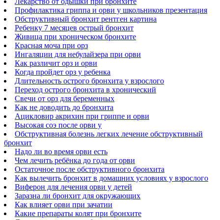
Лекарство от одышки при бронхите
Профилактика гриппа и орви у школьников презентация
Обструктивный бронхит рентген картина
Ребенку 7 месяцев острый бронхит
Живица при хроническом бронхите
Красная моча при орз
Ингаляции для небулайзера при орви
Как различит орз и орви
Когда пройдет орз у ребенка
Длительность острого бронхита у взрослого
Переход острого бронхита в хронический
Свечи от орз для беременных
Как не доводить до бронхита
Ацикловир акрихин при гриппе и орви
Высокая соэ после орви у
Обструктивная болезнь легких лечение обструктивный
бронхит
Надо ли во время орви есть
Чем лечить ребёнка до года от орви
Остаточное после обструктивного бронхита
Как вылечить бронхит в домашних условиях у взрослого
Виферон для лечения орви у детей
Заразна ли бронхит для окружающих
Как влияет орви при зачатии
Какие препараты колят при бронхите