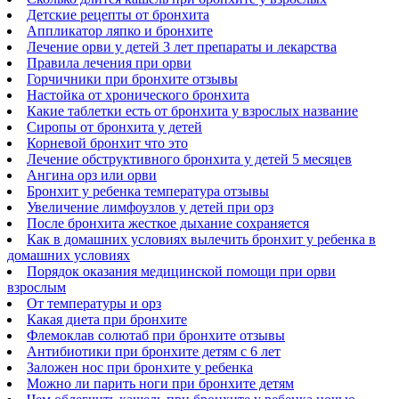
Детские рецепты от бронхита
Аппликатор ляпко и бронхите
Лечение орви у детей 3 лет препараты и лекарства
Правила лечения при орви
Горчичники при бронхите отзывы
Настойка от хронического бронхита
Какие таблетки есть от бронхита у взрослых название
Сиропы от бронхита у детей
Корневой бронхит что это
Лечение обструктивного бронхита у детей 5 месяцев
Ангина орз или орви
Бронхит у ребенка температура отзывы
Увеличение лимфоузлов у детей при орз
После бронхита жесткое дыхание сохраняется
Как в домашних условиях вылечить бронхит у ребенка в
домашних условиях
Порядок оказания медицинской помощи при орви
взрослым
От температуры и орз
Какая диета при бронхите
Флемоклав солютаб при бронхите отзывы
Антибиотики при бронхите детям с 6 лет
Заложен нос при бронхите у ребенка
Можно ли парить ноги при бронхите детям