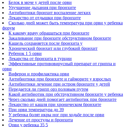
Белок в моче у детей после орви
Улучшение дыхания при бронхите
Антибиотики бронхит воспаление легких
Лекарство от отдышки при бронхите
Сколько дней может быть температура при орви у ребенка
форум
К какому врачу обращаться при бронхите
Закаливание при бронхите обструктивном бронхите
Кашель сохраняется после бронхита у
Хронический бронхит или глубокий бронхит
Ребенок 1 5 орви
Лекарства от бронхита в турции
Эффективные противовирусный препарат от гриппа и
орви
Виферон и профилактика орви
Антибиотики при бронхите и гайморите у взрослых
Антибиотики лечение при остром бронхите у детей
Передается ли грипп орз половым путем
Какой антибиотик при обструктивном бронхите у ребенка
Через сколько дней помогает антибиотик при бронхите
Лекарство от кашля при хроническом бронхите
При орви температура до 39
У ребенка болят икры ног при ходьбе после орви
Лечение от простуды и бронхита
Орви у ребенка 35 5