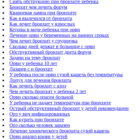
Снять обструкцию при бронхите ребенка
Бронхит чем лечить форум
Кварцевая лампа при бронхите
Как я вылечился от бронхита
Как лечит бронхит у взрослых
Кетоны в моче ребенка при орви
Лечение орви у беременных на ранних сроках
Чем лечит бронхит у грудничка
Сколько дней держат в больнице с орви
Обструктивный бронхит диета форум
Задачи на тему бронхит
Орви у ребенка 10 лет
Лазарев с н бронхит
У ребенка после орви сухой кашель без температуры
Лопух для лечения бронхита
Как лечить бронхит с алоэ
Чем лечить бронхит у ребенка 2 лет
Орви сколько опасен больной
У ребенка не падает температура при бронхите
Острый обструктивный бронхит у детей рекомендации
Орз у вич инфицированных
Как курить при бронхите
Орз сколько человек заразен
Лечение хронического бронхита сухой кашель
Орви анализ крови у детей