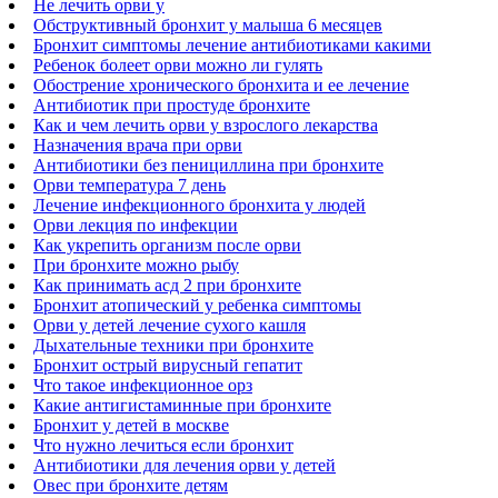
Не лечить орви у
Обструктивный бронхит у малыша 6 месяцев
Бронхит симптомы лечение антибиотиками какими
Ребенок болеет орви можно ли гулять
Обострение хронического бронхита и ее лечение
Антибиотик при простуде бронхите
Как и чем лечить орви у взрослого лекарства
Назначения врача при орви
Антибиотики без пенициллина при бронхите
Орви температура 7 день
Лечение инфекционного бронхита у людей
Орви лекция по инфекции
Как укрепить организм после орви
При бронхите можно рыбу
Как принимать асд 2 при бронхите
Бронхит атопический у ребенка симптомы
Орви у детей лечение сухого кашля
Дыхательные техники при бронхите
Бронхит острый вирусный гепатит
Что такое инфекционное орз
Какие антигистаминные при бронхите
Бронхит у детей в москве
Что нужно лечиться если бронхит
Антибиотики для лечения орви у детей
Овес при бронхите детям