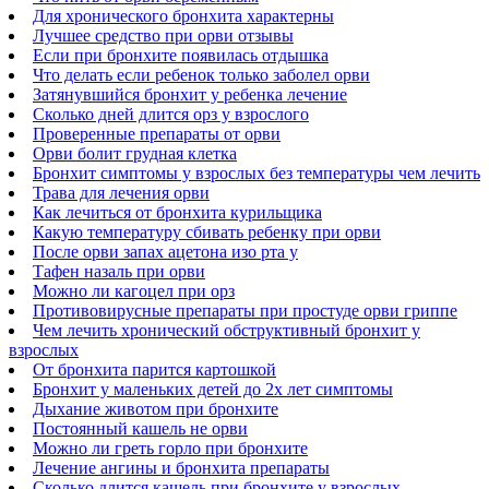
Для хронического бронхита характерны
Лучшее средство при орви отзывы
Если при бронхите появилась отдышка
Что делать если ребенок только заболел орви
Затянувшийся бронхит у ребенка лечение
Сколько дней длится орз у взрослого
Проверенные препараты от орви
Орви болит грудная клетка
Бронхит симптомы у взрослых без температуры чем лечить
Трава для лечения орви
Как лечиться от бронхита курильщика
Какую температуру сбивать ребенку при орви
После орви запах ацетона изо рта у
Тафен назаль при орви
Можно ли кагоцел при орз
Противовирусные препараты при простуде орви гриппе
Чем лечить хронический обструктивный бронхит у
взрослых
От бронхита парится картошкой
Бронхит у маленьких детей до 2х лет симптомы
Дыхание животом при бронхите
Постоянный кашель не орви
Можно ли греть горло при бронхите
Лечение ангины и бронхита препараты
Сколько длится кашель при бронхите у взрослых