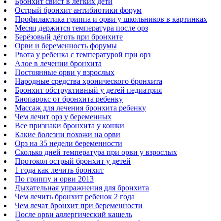
Бронхит свист в легких дети
Острый бронхит антибиотики форум
Профилактика гриппа и орви у школьников в картинках
Месяц держится температура после орз
Берёзовый дёготь при бронхите
Орви и беременность форумы
Рвота у ребенка с температурой при орз
Алое в лечении бронхита
Постоянные орви у взрослых
Народные средства хронического бронхита
Бронхит обструктивный у детей педиатрия
Биопарокс от бронхита ребенку
Массаж для лечения бронхита ребенку
Чем лечит орз у беременных
Все признаки бронхита у кошки
Какие болезни похожи на орви
Орз на 35 недели беременности
Сколько дней температура при орви у взрослых
Протокол острый бронхит у детей
1 года как лечить бронхит
По гриппу и орви 2013
Дыхательная упражнения для бронхита
Чем лечить бронхит ребенок 2 года
Чем лечат бронхит при беременности
После орви аллергический кашель