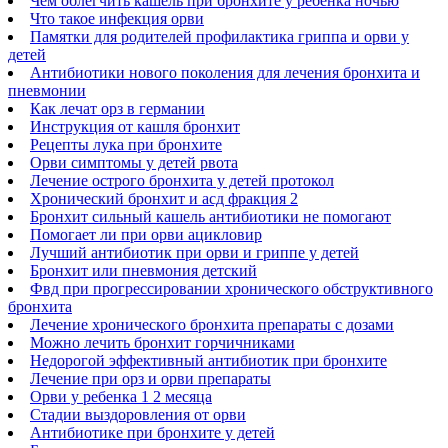
Чем облегчить кашель при бронхите у ребенка ночью
Что такое инфекция орви
Памятки для родителей профилактика гриппа и орви у
детей
Антибиотики нового поколения для лечения бронхита и
пневмонии
Как лечат орз в германии
Инструкция от кашля бронхит
Рецепты лука при бронхите
Орви симптомы у детей рвота
Лечение острого бронхита у детей протокол
Хронический бронхит и асд фракция 2
Бронхит сильный кашель антибиотики не помогают
Помогает ли при орви ацикловир
Лучший антибиотик при орви и гриппе у детей
Бронхит или пневмония детский
Фвд при прогрессировании хронического обструктивного
бронхита
Лечение хронического бронхита препараты с дозами
Можно лечить бронхит горчичниками
Недорогой эффективный антибиотик при бронхите
Лечение при орз и орви препараты
Орви у ребенка 1 2 месяца
Стадии выздоровления от орви
Антибиотике при бронхите у детей