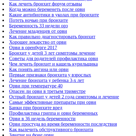
Как лечить бронхит форум отзывы
Когда можно беременеть после орви
Какие антибиотики в уколах при бронхите
Потеть ночью при бронхите
Беременность 33 недели орз
Лечение младенцев от орви
Как правильно диагностировать бронхит
Хорошее лекарство от орви
Орви в оренбурге 2017
Бронхит у детей 3 лет симптомы лечение
Советы для родителей профилактика орви
Чем лечить бронхит и кашель курильщика
Как понять ангина или орви
Первые признаки бронхита у взрослых
Лечение бронхита у ребенка 3-х лет
Орви при температуре 40
Опасен ли орви в третьем триместре
Острый бронхит у детей 2 года симптомы и лечение
Самые эффективные препараты при орви
Банки при бронхите вред
Профилактика гриппа и орви беременных
Орви в 36 недель беременности
Орви простуда во время беременности последствия
Как вылечить обструктивного бронхита
Зачатие на фоне орви