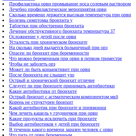
Профилактика орви промывание носа солевым раствором
Лечебно профилактические мероприятия орви
Сколько времени держится высокая температура при орви
Болезнь симптомы бронхита у
Таблетки при обострении бронхита
Лечение обструктивного бронхита температура 37
Осложнение у детей после орви
Усталость при хроническом бронхите
На сколько дней выдается больничный при орз
Опасен ли бронхит при беременности
Что можно беременным при орви в первом триместре
Чтобы не заболеть орз
Может ли быть коньюктивит при орви
После бронхита не слышит ухо
Острый и хронический бронхит отличие
Следует ли при бронхите принимать антибиотики
Какие антибиотики от бронхите
Острый бронхит с астматическим компонентом мкб
Корень не структурен бронхит
Какой антибиотик при бронхите и пневмонии
Чем лечить кашель у грудничков при орви
Какие продукты исключить при бронхите
Выбор антибиотиков у детей при бронхите
В течении какого времени заразен человек с орви
Что пить от орви беременным