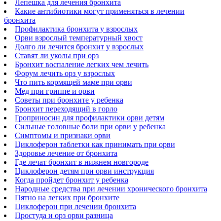
Лепешка для лечения бронхита
Какие антибиотики могут применяться в лечении
бронхита
Профилактика бронхита у взрослых
Орви взрослый температурный хвост
Долго ли лечится бронхит у взрослых
Ставят ли уколы при орз
Бронхит воспаление легких чем лечить
Форум лечить орз у взрослых
Что пить кормящей маме при орви
Мед при гриппе и орви
Советы при бронхите у ребенка
Бронхит переходящий в горло
Гроприносин для профилактики орви детям
Сильные головные боли при орви у ребенка
Симптомы и признаки орви
Циклоферон таблетки как принимать при орви
Здоровье лечение от бронхита
Где лечат бронхит в нижнем новгороде
Циклоферон детям при орви инструкция
Когда пройдет бронхит у ребенка
Народные средства при лечении хронического бронхита
Пятно на легких при бронхите
Циклоферон при лечении бронхита
Простуда и орз орви разница