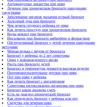
Антивирусные лекарства при орви
Лечение при хроническом бронхите народными
средствами
Заболевание органов дыхания острый бронхит
Холодный душ при бронхите
Чем лечить грудного ребенка от орви
Как лечить простуду при хроническом бронхите
Виды мокрот при бронхите
Ингаляции при бронхите амбробене и физраствор
Обструктивный бронхит у детей лечение народными
методами
Чёрная редька с мёдом от бронхита
Бронхит у ребенка до 2 лет симптомы
Орви у новорожденного месяц
Рвота при бронхите детей
Бронхит и температура держится высокая неделю
Противовоспалительное детское при орви
Пот при орви у ребенка
Как лечить бронхит с ингалятором
Симптомы интоксикации организма при орви
Бронхит какие анализы сдать
Есть ли диагноз хронический бронхит
Как определить бронхит у ребенка или нет
Средства для лечения орви