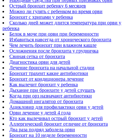
Народные средства при первых признаках орви
Острый бронхит ребенку 6 месяцев
Можно ли гулять с ребенком во время орви
Бронхит с хрипами у ребенка
Сколько дней может длится температура при орви у
ребенка
Белок в моче при орви при беременности
Избавиться навсегда от хронического бронхита
Чем лечить бронхит при влажном кашле
Осложнения после бронхита у грудничка
Свиная сетка от бронхита
Диагностика орви для детей
Лечение бронхита на начальной стадии
Бронхит трахеит какие антибиотики
Бронхит от кондиционера лечение
Как вылечит бронхит у ребенка
Дыхание при бронхите у детей слушать
Когда при орз назначают антибиотики
Домашний ингалятор от бронхита
Ацикловир для профилактики орви у детей
Орви лечение у детей 4 года
Кто как вылечивал острый бронхит у детей
Аллергический бронхит отличие от бронхита
Два раза подряд заболела орви
Бронхит на 10 неделе беременности