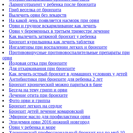
Ларинготрахеит у ребенка после бронхита
Гриб веселка от бронхита
Вылечить орви без лекарств
На какой день появляется насморк при орви
Орви и грудное вскармливание как лечить
Орви у беременных в третьем триместре лечение
Как вылечить затяжной бронхит у ребенка
Бронхит курильщика как лечить таблетки
Ингаляторы при воспалении легких и бронхите
Противовирусные противовоспалительные препараты при
орви
Йодовая сетка при бронхите
Для отхаркивания при бронхите
Как лечить острый бронхит в домашних условиях у детей
Антибиотики при бронхите для ребенка 2 лет
Бронхит хронический можно париться в бане
Беседа на тему грипп и орви
Лечение отита при бронхите
Фото орви и гриппа
Бронхит легких на сердце
Бронхит детей лечение комаровский
Эфирное масло для профилактики орви
Эпидемия орви 2016 нижний новгород
Орви у ребенка и море
Хронический профессиональный бронхит код по мкб 10