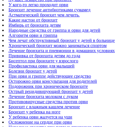
У кого-то легко проходит орви
Бронхит лечение антибиотиками сумамед
Астматический бронхит чем лечить.
Какие настои от бронхит
Имбирь от бронхита детям
Народные средства от гриппа и орви для детей
Алгоритм орви и гриппа
Чем лечат обструктивный бронхит у детей в больнице
Хронический бронхит можно заниматься спортом
Лечение бронхита и пневмонии в домашних условиях
Прививка от бронхита детям до года
Бисептол при бронхите у взрослого
Профилактика орви для малышей
Болезни бронхит у детей
При орви и гриппе действующее средство
Осторожно орви консультация для родителей
Подорожник при хроническом бронхите
Острый рецидивирующий бронхит у детей
Лечение бронхита молоком с луком
Противовирусные средства против орви
Бронхит с влажным кашлем лечение
Бронхит у ребенка на ноге
У ребенка орви жалуется на уши
Осложнение на сердце при орви