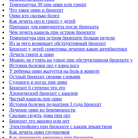
Температура 39 при орви или грипп
Что такое орви и бронхит
Орви кто сколько болел
Как лечить орз и грипп у детей
Препарат для иммунитета после бронхита
Чем лечить кашель при остром бронхите
Температура при остром бронхите больше недели
Из за чего возникает обструктивный бронхит
Бронхит у детей симптомы лечение какие антибиотики
Лечить грипп и орви
Можно ли гулять на улице при обструктивном бронхите у
История болезни орз у взрослого
У ребенка орви жалуется на боль в животе
Острый бронхит своими словами
Судороги в ногах при орви
Бронхит 6 степени что это
Хронический бронхит с кашлем
Частый кашель при орви
История болезни педиатрия 3 года бронхит
Лечение орви во беременности
Сколько сидеть дома при орз
Бронхит это заразно или нет
Электрофорез при бронхите с каким лекарством
Как лечить орви грудничков
Как принимать метипред при бронхите