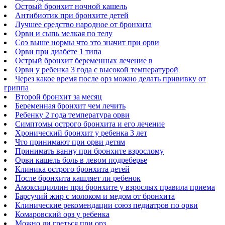
Острый бронхит ночной кашель
Антибиотик при бронхите детей
Лучшее средство народное от бронхита
Орви и сыпь мелкая по телу
Соэ выше нормы что это значит при орви
Орви при диабете 1 типа
Острый бронхит беременных лечение в
Орви у ребенка 3 года с высокой температурой
Через какое время после орз можно делать прививку от
гриппа
Второй бронхит за месяц
Беременная бронхит чем лечить
Ребенку 2 года температура орви
Симптомы острого бронхита и его лечение
Хронический бронхит у ребенка 3 лет
Что принимают при орви детям
Принимать ванну при бронхите взрослому
Орви кашель боль в левом подреберье
Клиника острого бронхита детей
После бронхита кашляет ли ребенок
Амоксициллин при бронхите у взрослых правила приема
Барсучий жир с молоком и медом от бронхита
Клинические рекомендации союз педиатров по орви
Комаровский орз у ребенка
Можно ли греться при орз