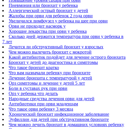
Повышение уровня сахара при орви
Пневмония или бронхит у ребенка
Аллергический острый бронхит у детей
Жалобы при орви для ребенок 2 года орви
Увеличился лимфоузел у ребенка на шее при орви
Орви не проходит насморк у
Хорошие лекарства при орви у ребенка
Сколько дней держится температура при орви у ребенка в
7 лет
Лечится ли обструктивный бронхит у взрослых
Чем можно вылечить бронхит с мокротой
Какой антибиотик подойдет для лечение острого бронхита
Бронхит у детей до диагностика и симптомы
Что такое бронхит кратко
Что вам назначали ребенку при бронхите
Лечение бронхита с температурой у детей
Орз симптомы и лечение у детей 5 лет
Боли в суставах рук при орви
Орз у ребенка что делать
Народные средства лечения орви для детей
Антибиотики при орви младенцам
Что такое орви ребенку 3 месяца
Хронический бронхит инфекционное заболевание
Эуфиллин для детей при обструктивном бронхите
Чем можно лечить бронхит в домашних условиях ребенку