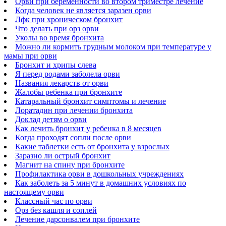
Орви при беременности во втором триместре лечение
Когда человек не является заразен орви
Лфк при хроническом бронхит
Что делать при орз орви
Уколы во время бронхита
Можно ли кормить грудным молоком при температуре у
мамы при орви
Бронхит и хрипы слева
Я перед родами заболела орви
Названия лекарств от орви
Жалобы ребенка при бронхите
Катаральный бронхит симптомы и лечение
Лоратадин при лечении бронхита
Доклад детям о орви
Как лечить бронхит у ребенка в 8 месяцев
Когда проходят сопли после орви
Какие таблетки есть от бронхита у взрослых
Заразно ли острый бронхит
Магнит на спину при бронхите
Профилактика орви в дошкольных учреждениях
Как заболеть за 5 минут в домашних условиях по
настоящему орви
Классный час по орви
Орз без кашля и соплей
Лечение дарсонвалем при бронхите