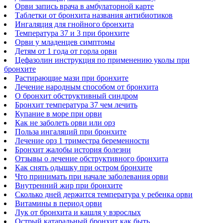
Орви запись врача в амбулаторной карте
Таблетки от бронхита названия антибиотиков
Ингаляция для гнойного бронхита
Температура 37 и 3 при бронхите
Орви у младенцев симптомы
Детям от 1 года от горла орви
Цефазолин инструкция по применению уколы при
бронхите
Растирающие мази при бронхите
Лечение народным способом от бронхита
О бронхит обструктивный синдром
Бронхит температура 37 чем лечить
Купание в море при орви
Как не заболеть орви или орз
Польза ингаляций при бронхите
Лечение орз 1 триместра беременности
Бронхит жалобы история болезни
Отзывы о лечение обструктивного бронхита
Как снять одышку при остром бронхите
Что принимать при начале заболевания орви
Внутренний жир при бронхите
Сколько дней держится температура у ребенка орви
Витамины в период орви
Лук от бронхита и кашля у взрослых
Острый катаральный бронхит как быть