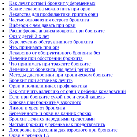
Как лечат острый бронхит у беременных
Какие лекарства можно пить при орви
Лекарства для профилактики гриппа орви
Частые осложнения острого бронхита
Виферон с чем давать при орви
Расшифровка анализа мокроты при бронхите
Орз у детей 2-х лет
Курс лечения обструктивного бронхита
Что. принимать при орз
Лекарство от обструктивного бронхита без
Лечение при обострении бронхита
Что принимать при трахеите бронхите
Лепешки от бронхита для детей рецепты
Методы диагностики при хроническом бронхите
Бронхит при астме как лечить
Орви в поликлиниках профилактика
Как отличить аллергию от орви у ребенка комаровский
Если при бронхите сухой нос и сухой кашель
Клюква при бронхите у взрослого
Лимон и хрен от бронхита
Беременность и орви на ранних сроках
Бронхит лечится народными средствами
Частый бронхит у ребенка как предотвратить
Дозировка цефазолина для взрослого при бронхите
Орви у ребенка 1.5