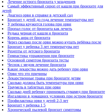
Лечение острого бронхита у младенцев
Самый эффективный сироп от кашля при бронхите для
детей
Диагноз орви в справке в детский сад
Бронхит у детей до года лечение температуры нет
У ребенка кружится голова при орви
Пропал голос от бронхита как лечить
Редька черная от кашля и бронхита
Корень аира от бронхита
Через сколько после орви можно купать ребёнка после
Бронхит у ребенка 3 лет температуры нет
Рецепты от детского бронхита
Гимнастика упражнения при бронхите
Основной симптом бронхита тесты
Чеснок с медом лечение бронхита
Какие лекарства можно дать ребенку при орви
Орви что это причины
Лекарственные травы при бронхите детям
Сколько должна быть температура при орви
Траумель в таблетках при орви
Сколько дней ребенку принимать сумамед при бронхите
Ингаляции в домашних условиях при остром бронхите
Профилактика орви у детей 2-3 лет
Бронхит у ребенка 1 5
Хронический пылевой бронхит симптомы