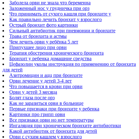
Заболела орви не знала что беременна
Заложенный нос у грудничка при орз
Что принимать от сухого кашля при бронхите у
Как правильно лечить бронхит у взрослого
Острый бронхит фото картинки
Сильный антибиотик при пневмонии и бронхите
Трава от бронхита и астмы
Чем лечить орви у ребёнка 5 лет
Припухшее лицо при орви
Терапия обострения хронического бронхита
Бронхит у ребенка домашние средства
Цефазолин уколы инструкция по применению от бронхита
для детей
Азитромицин и ацц при бронхите
Орви лечение у детей 3-4 лет
Что повышается в крови при орви
Орви у детей 3 месяца
Болят глаза после орз
Как не заразиться орви в больнице
Первые признаки при бронхите у ребенка
Картинки про грипп орви
Все признаки орви но нет температуры
Ингаляция при хроническом бронхите антибиотики
Какой антибиотик от бронхита для детей
Орви с сухим кашлем у взрослого