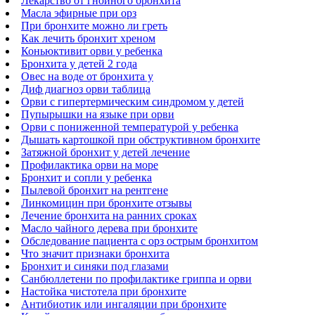
Лекарство от гнойного бронхита
Масла эфирные при орз
При бронхите можно ли греть
Как лечить бронхит хреном
Коньюктивит орви у ребенка
Бронхита у детей 2 года
Овес на воде от бронхита у
Диф диагноз орви таблица
Орви с гипертермическим синдромом у детей
Пупырышки на языке при орви
Орви с пониженной температурой у ребенка
Дышать картошкой при обструктивном бронхите
Затяжной бронхит у детей лечение
Профилактика орви на море
Бронхит и сопли у ребенка
Пылевой бронхит на рентгене
Линкомицин при бронхите отзывы
Лечение бронхита на ранних сроках
Масло чайного дерева при бронхите
Обследование пациента с орз острым бронхитом
Что значит признаки бронхита
Бронхит и синяки под глазами
Санбюллетени по профилактике гриппа и орви
Настойка чистотела при бронхите
Антибиотик или ингаляции при бронхите