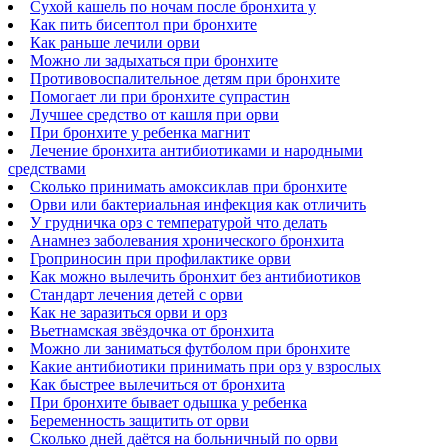
Сухой кашель по ночам после бронхита у
Как пить бисептол при бронхите
Как раньше лечили орви
Можно ли задыхаться при бронхите
Противовоспалительное детям при бронхите
Помогает ли при бронхите супрастин
Лучшее средство от кашля при орви
При бронхите у ребенка магнит
Лечение бронхита антибиотиками и народными
средствами
Сколько принимать амоксиклав при бронхите
Орви или бактериальная инфекция как отличить
У грудничка орз с температурой что делать
Анамнез заболевания хронического бронхита
Гроприносин при профилактике орви
Как можно вылечить бронхит без антибиотиков
Стандарт лечения детей с орви
Как не заразиться орви и орз
Вьетнамская звёздочка от бронхита
Можно ли заниматься футболом при бронхите
Какие антибиотики принимать при орз у взрослых
Как быстрее вылечиться от бронхита
При бронхите бывает одышка у ребенка
Беременность защитить от орви
Сколько дней даётся на больничный по орви