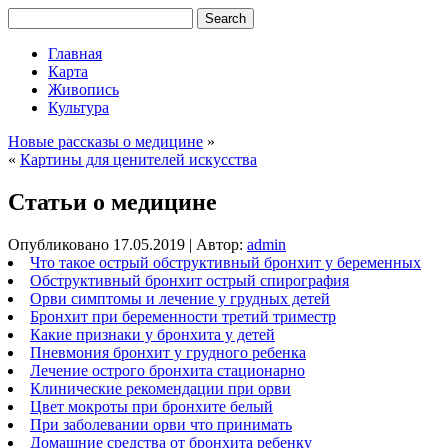
Главная
Карта
Живопись
Культура
Новые рассказы о медицине
»
«
Картины для ценителей искусства
Статьи о медицине
Опубликовано
17.05.2019
|
Автор:
admin
Что такое острый обструктивный бронхит у беременных
Обструктивный бронхит острый спирография
Орви симптомы и лечение у грудных детей
Бронхит при беременности третий триместр
Какие признаки у бронхита у детей
Пневмония бронхит у грудного ребенка
Лечение острого бронхита стационарно
Клинические рекомендации при орви
Цвет мокроты при бронхите белый
При заболевании орви что принимать
Домашние средства от бронхита ребенку