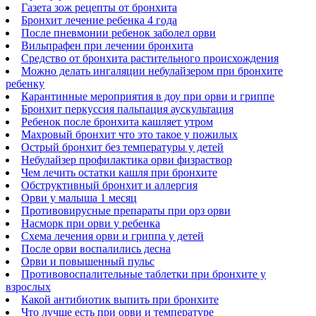
Газета зож рецепты от бронхита
Бронхит лечение ребенка 4 года
После пневмонии ребенок заболел орви
Вильпрафен при лечении бронхита
Средство от бронхита растительного происхождения
Можно делать ингаляции небулайзером при бронхите
ребенку
Карантинные мероприятия в доу при орви и гриппе
Бронхит перкуссия пальпация аускультация
Ребенок после бронхита кашляет утром
Махровый бронхит что это такое у пожилых
Острый бронхит без температуры у детей
Небулайзер профилактика орви физраствор
Чем лечить остатки кашля при бронхите
Обструктивный бронхит и аллергия
Орви у малыша 1 месяц
Противовирусные препараты при орз орви
Насморк при орви у ребенка
Схема лечения орви и гриппа у детей
После орви воспалились десна
Орви и повышенный пульс
Противовоспалительные таблетки при бронхите у
взрослых
Какой антибиотик выпить при бронхите
Что лучше есть при орви и температуре