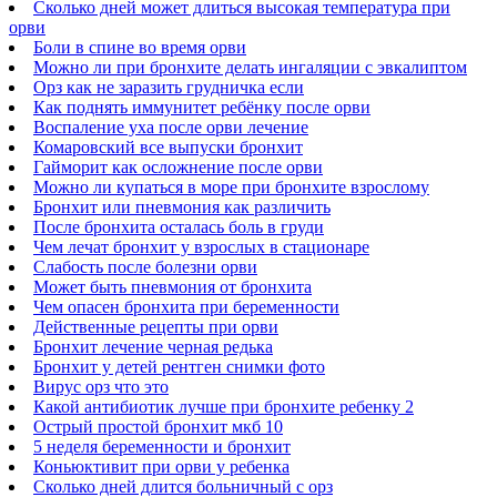
Сколько дней может длиться высокая температура при
орви
Боли в спине во время орви
Можно ли при бронхите делать ингаляции с эвкалиптом
Орз как не заразить грудничка если
Как поднять иммунитет ребёнку после орви
Воспаление уха после орви лечение
Комаровский все выпуски бронхит
Гайморит как осложнение после орви
Можно ли купаться в море при бронхите взрослому
Бронхит или пневмония как различить
После бронхита осталась боль в груди
Чем лечат бронхит у взрослых в стационаре
Слабость после болезни орви
Может быть пневмония от бронхита
Чем опасен бронхита при беременности
Действенные рецепты при орви
Бронхит лечение черная редька
Бронхит у детей рентген снимки фото
Вирус орз что это
Какой антибиотик лучше при бронхите ребенку 2
Острый простой бронхит мкб 10
5 неделя беременности и бронхит
Коньюктивит при орви у ребенка
Сколько дней длится больничный с орз