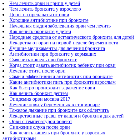
Чем лечить орви и грипп у детей
Чем лечить бронхита у взрослого
Цены на препараты от орви
Хорошие антибиотике при бронхите
Начальная стадия заболевания орви чем лечить
Как лечить бронхите у детей
Народные средства от астматического бронхита для детей
Лекарства от орви на первой неделе беременности
Лучшие медикаменты для лечения бронхита
Антибиотики при бронхите у кормящих
Смягчить кашель при бронхите
Когда стоит давать антибиотик ребенку при орви
Лечение отита после орви
Самый эффективный антибиотик при бронхите
Какие антибиотики пить при бронхите взрослым
Как быстро происходит заражение орви
Как лечить бронхит дегтем
Эпидемия орви москва 2017
Лечение орви у беременных в стационаре
Тяжелое дыхание при бронхите как облегчить
Лекарственные травы от кашля и бронхита для детей
Орви с температурой болеют
Снижение слуха после орви
Как лечить кашель при бронхите у взрослых
антибиотиками