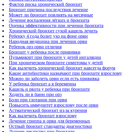
Фактор риска хронический бронхит
Бронхит причина последствия лечение
Может ли бронхит повлиять на месячные
Лечение воспаления лёгких и бронхита
Оценка эффективности при лечении бронхита
Хронический бронхит сухой кашель лечить
Ребенку 4 года болит ухо на фоне орви
Народная медицина при лечении орви
Ребенок орз орви отличия
Бронхит у ребенка после прививки
Пульмикорт при бронхите у детей ингаляции
При хроническом бронхите симптомы у детей
Как вылечить хронический бронхит навсегда форум
Какие антибиотики назначают при бронхите взрослому
Можно ли заболеть орви если есть прививка
У ребенка бронхит а я беременна
Кашель и рвота у ребенка при бронхите
Ходить ли в баню при орз
Боли при глотании при орви
Повысить иммунитет взрослому после орви
Астматический бронхит из-за курения
Как вылечить бронхит взрослому
Лечение гриппа и орви для беременных
Острый бронхит стандарты диагностики
Лучшее лекарство при бронхите