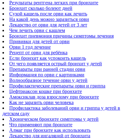
Результаты рентгена легких при бронхите
Бронхит сколько болеют дней
Сухой кашель после орви как лечить
На какой день можно заразиться орви
Лекарство от орви для детей от 3 лет
Чем лечить орви с кашлем
Бронхит пневмония причины симптомы лечения
Прививки для детей от орви
Орви 1 год лечение
Рецепт от орви для ребёнка
Если бронхит как успокоить кашель
От чего появляется острый бронхит у детей
Препараты при ранней стадии орви
Информация по орви с картинками
Волнообразное течение орви у детей
Профилактические препараты орви и гриппа
Цефтриаксон кошке при бронхите
Амоксиклав доза взрослому при бронхите
Как не заразить орви человека
Профилактика заболеваний орви и гриппа у детей в
детском саду
Хроническом бронхите симптомы у детей
Что применяют при бронхите
Алмаг при бронхите как использовать
Лекарство для ингаляций от бронхита