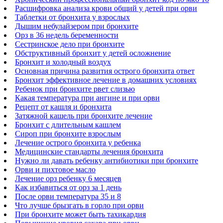
Расшифровка анализа крови общий у детей при орви
Таблетки от бронхита у взрослых
Дышим небулайзером при бронхите
Орз в 36 недель беременности
Сестринское дело при бронхите
Обструктивный бронхит у детей осложнение
Бронхит и холодный воздух
Основная причина развития острого бронхита ответ
Бронхит эффективное лечение в домашних условиях
Ребенок при бронхите рвет слизью
Какая температура при ангине и при орви
Рецепт от кашля и бронхита
Затяжной кашель при бронхите лечение
Бронхит с длительным кашлем
Сироп при бронхите взрослым
Лечение острого бронхита у ребенка
Медицинские стандарты лечения бронхита
Нужно ли давать ребенку антибиотики при бронхите
Орви и пихтовое масло
Лечение орз ребенку 6 месяцев
Как избавиться от орз за 1 день
После орви температура 35 и 8
Что лучше брызгать в горло при орви
При бронхите может быть тахикардия