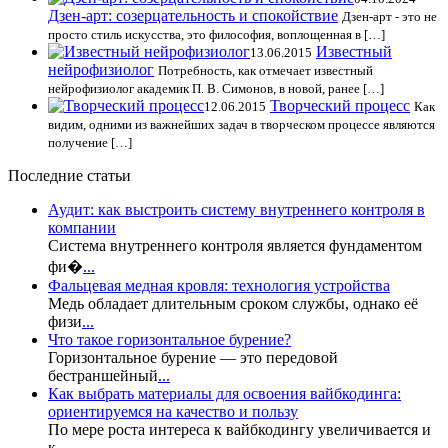
Дзен-арт: созерцательность и спокойствие
Дзен-арт - это не
просто стиль искусства, это философия, воплощенная в […]
Известный
13.06.2015
нейрофизиолог
Потребность, как отмечает известный
нейрофизиолог академик П. В. Симонов, в новой, ранее […]
Творческий процесс
12.06.2015
Как
видим, одними из важнейших задач в творческом процессе являются
получение […]
Последние статьи
Аудит: как выстроить систему внутреннего контроля в
компании
Система внутреннего контроля является фундаментом
фи�
...
Фальцевая медная кровля: технология устройства
Медь обладает длительным сроком службы, однако её
физи
...
Что такое горизонтальное бурение?
Горизонтальное бурение — это передовой
бестраншейный
...
Как выбрать материалы для освоения вайбкодинга:
ориентируемся на качество и пользу
По мере роста интереса к вайбкодингу увеличивается и
к
...