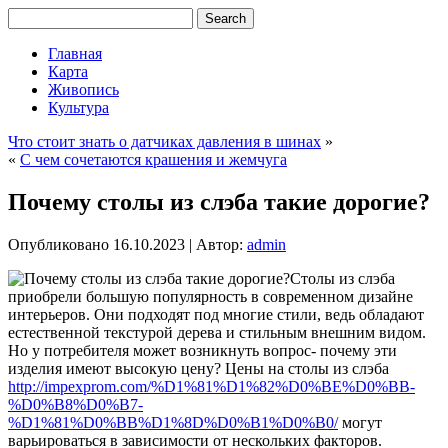
Главная
Карта
Живопись
Культура
Что стоит знать о датчиках давления в шинах
»
«
С чем сочетаются крашения и жемчуга
Почему столы из слэба такие дорогие?
Опубликовано
16.10.2023
|
Автор:
admin
Столы из слэба
приобрели большую популярность в современном дизайне
интерьеров. Они подходят под многие стили, ведь обладают
естественной текстурой дерева и стильным внешним видом.
Но у потребителя может возникнуть вопрос- почему эти
изделия имеют высокую цену? Цены на столы из слэба
http://impexprom.com/%D1%81%D1%82%D0%BE%D0%BB-
%D0%B8%D0%B7-
%D1%81%D0%BB%D1%8D%D0%B1%D0%B0/
могут
варьироваться в зависимости от нескольких факторов.