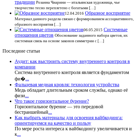
традиции
Розанна Чиарини — итальянская художница, чье
творчество тесно переплетено с богатыми […]
Образное восприятие
12.04.2016
Материал данного раздела связан с формированием ассоциативного,
образного восприятия […]
Системные
06.05.2015
отношения цветов
Обоснование заданного набора цветов, их
системная связь на основе законов симметрии с […]
Последние статьи
Аудит: как выстроить систему внутреннего контроля в
компании
Система внутреннего контроля является фундаментом
фи�
...
Фальцевая медная кровля: технология устройства
Медь обладает длительным сроком службы, однако её
физи
...
Что такое горизонтальное бурение?
Горизонтальное бурение — это передовой
бестраншейный
...
Как выбрать материалы для освоения вайбкодинга:
ориентируемся на качество и пользу
По мере роста интереса к вайбкодингу увеличивается и
к
...