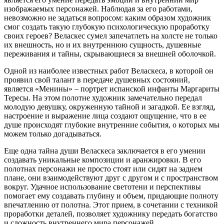
изображаемых персонажей. Наблюдая за его работами,
невозможно не задаться вопросом: каким образом художник
смог создать такую глубокую психологическую проработку
своих героев? Веласкес сумел запечатлеть на холсте не только
их внешность, но и их внутреннюю сущность, душевные
переживания и тайны, скрывающиеся за внешней оболочкой.
Одной из наиболее известных работ Веласкеса, в которой он
проявил свой талант в передаче душевных состояний,
является «Менины» – портрет испанской инфанты Маргариты
Тересы. На этом полотне художник замечательно передал
молодую девушку, окруженную тайной и загадкой. Ее взгляд,
настроение и выражение лица создают ощущение, что в ее
душе происходят глубокие внутренние события, о которых мы
можем только догадываться.
Еще одна тайна души Веласкеса заключается в его умении
создавать уникальные композиции и аранжировки. В его
полотнах персонажи не просто стоят или сидят на заднем
плане, они взаимодействуют друг с другом и с пространством
вокруг. Удачное использование светотени и перспективы
помогает ему создавать глубину и объем, придающие полноту
впечатлению от полотна. Этот прием, в сочетании с техникой
проработки деталей, позволяет художнику передать богатство
и сложность внутреннего мира персонажей.