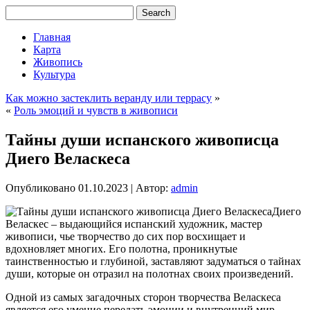
Главная
Карта
Живопись
Культура
Как можно застеклить веранду или террасу
»
«
Роль эмоций и чувств в живописи
Тайны души испанского живописца
Диего Веласкеса
Опубликовано
01.10.2023
|
Автор:
admin
Диего
Веласкес – выдающийся испанский художник, мастер
живописи, чье творчество до сих пор восхищает и
вдохновляет многих. Его полотна, проникнутые
таинственностью и глубиной, заставляют задуматься о тайнах
души, которые он отразил на полотнах своих произведений.
Одной из самых загадочных сторон творчества Веласкеса
является его умение передать эмоции и внутренний мир