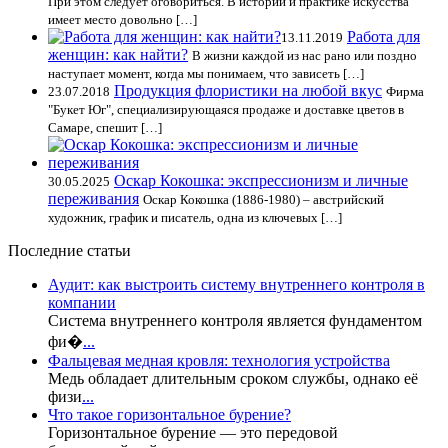
При этом следует оговориться. В истории и практике искусства
имеет место довольно […]
Работа для
13.11.2019
женщин: как найти?
В жизни каждой из нас рано или поздно
наступает момент, когда мы понимаем, что зависеть […]
Продукция флористики на любой вкус
23.07.2018
Фирма
"Букет Юг", специализирующаяся продаже и доставке цветов в
Самаре, спешит […]
Оскар Кокошка: экспрессионизм и личные
30.05.2025
переживания
Оскар Кокошка (1886-1980) – австрийский
художник, график и писатель, одна из ключевых […]
Последние статьи
Аудит: как выстроить систему внутреннего контроля в
компании
Система внутреннего контроля является фундаментом
фи�
...
Фальцевая медная кровля: технология устройства
Медь обладает длительным сроком службы, однако её
физи
...
Что такое горизонтальное бурение?
Горизонтальное бурение — это передовой