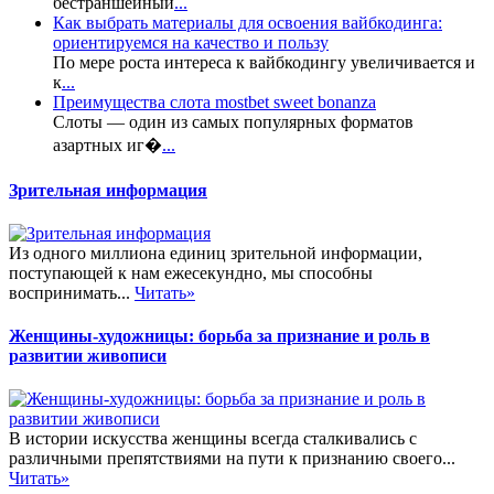
бестраншейный
...
Как выбрать материалы для освоения вайбкодинга:
ориентируемся на качество и пользу
По мере роста интереса к вайбкодингу увеличивается и
к
...
Преимущества слота mostbet sweet bonanza
Слоты — один из самых популярных форматов
азартных иг�
...
Зрительная информация
Из одного миллиона единиц зрительной информации,
поступающей к нам ежесекундно, мы способны
воспринимать...
Читать»
Женщины-художницы: борьба за признание и роль в
развитии живописи
В истории искусства женщины всегда сталкивались с
различными препятствиями на пути к признанию своего...
Читать»