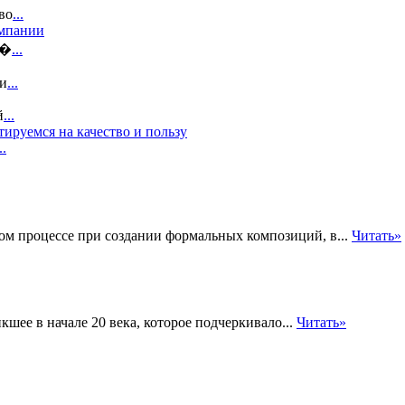
во
...
омпании
и�
...
зи
...
й
...
ируемся на качество и пользу
..
ом процессе при создании формальных композиций, в...
Читать»
шее в начале 20 века, которое подчеркивало...
Читать»