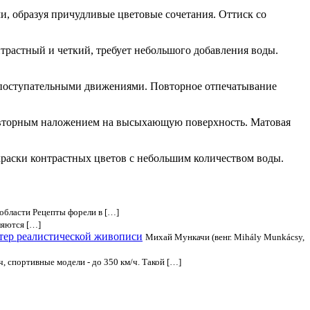
ми, образуя причудливые цветовые сочетания. Оттиск со
нтрастный и четкий, требует небольшого добавления воды.
-поступательными движениями. Повторное отпечатывание
повторным наложением на высыхающую поверхность. Матовая
краски контрастных цветов с небольшим количеством воды.
области Рецепты форели в […]
ляются […]
тер реалистической живописи
Михай Мункачи (венг. Mihály Munkácsy,
, спортивные модели - до 350 км/ч. Такой […]