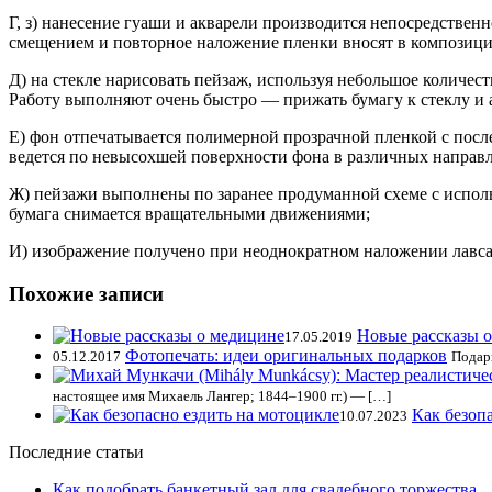
Г, з) нанесение гуаши и акварели производится непосредствен
смещением и повторное наложение пленки вносят в композиц
Д) на стекле нарисовать пейзаж, используя небольшое количес
Работу выполняют очень быстро — прижать бумагу к стеклу и 
Е) фон отпечатывается полимерной прозрачной пленкой с пос
ведется по невысохшей поверхности фона в различных направ
Ж) пейзажи выполнены по заранее продуманной схеме с испо
бумага снимается вращательными движениями;
И) изображение получено при неоднократном наложении лавса
Похожие записи
Новые рассказы 
17.05.2019
Фотопечать: идеи оригинальных подарков
05.12.2017
Подар
настоящее имя Михаель Лангер; 1844–1900 гг.) — […]
Как безоп
10.07.2023
Последние статьи
Как подобрать банкетный зал для свадебного торжества