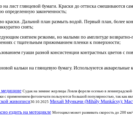
но на лист глянцевой бумаги. Краски до оттиска смешиваются са
ию определенную законченность;
тво краски. Дальний план размыть водой. Первый план, более ко
аккуратно снять;
ледующим снятием резкими, но малыми по амплитуде возвратно
лениях с тщательным прижиманием пленки к поверхности;
льзованием гуаши разной консистенции контрастных цветов с 
новой кальки на глянцевую бумагу. Используются акварельные 
о медицине
Судак на зимние жерлицы Ловля форели осенью в ленинградской 
ки с применением фотопечати пользуются большой популярностью, так как яв
Михай Мункачи (Mihály Munkácsy): Мас
30.10.2025
асно ездить на мотоцикле
Мотоцикл может развивать скорость до 200 км/ч