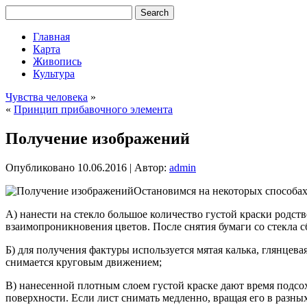
Главная
Карта
Живопись
Культура
Чувства человека
»
«
Принцип прибавочного элемента
Получение изображений
Опубликовано
10.06.2016
|
Автор:
admin
Остановимся на некоторых способах
А) нанести на стекло большое количество густой краски родс
взаимопроникновения цветов. После снятия бумаги со стекла 
Б) для получения фактуры используется мятая калька,
глянцевая
снимается круговым движением;
В) нанесенной плотным слоем густой краске дают время подсох
поверхности. Если лист снимать медленно, вращая его в разн