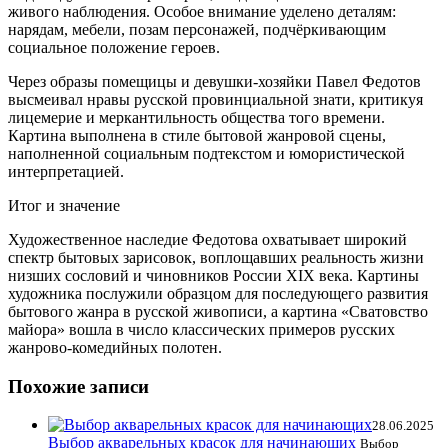
живого наблюдения. Особое внимание уделено деталям:
нарядам, мебели, позам персонажей, подчёркивающим
социальное положение героев.
Через образы помещицы и девушки-хозяйки Павел Федотов
высмеивал нравы русской провинциальной знати, критикуя
лицемерие и меркантильность общества того времени.
Картина выполнена в стиле бытовой жанровой сцены,
наполненной социальным подтекстом и юмористической
интерпретацией.
Итог и значение
Художественное наследие Федотова охватывает широкий
спектр бытовых зарисовок, воплощавших реальность жизни
низших сословий и чиновников России XIX века. Картины
художника послужили образцом для последующего развития
бытового жанра в русской живописи, а картина «Сватовство
майора» вошла в число классических примеров русских
жанрово-комедийных полотен.
Похожие записи
28.06.2025
Выбор акварельных красок для начинающих
Выбор