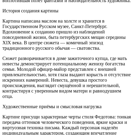
воплотившая полет фантазии и наблюдательность художника.
История создания картины
Картина написана маслом на холсте и хранится в
Государственном Русском музее, Санкт-Петербург.
Вдохновение к созданию пришло из наблюдений
повседневной жизни, быта петербургских мещан середины
XIX века. В центре сюжета — комичный эпизод
традиционного русского обычая — сватовства.
Сюжет разворачивается в доме зажиточного купца, где мать
невесты демонстрирует потенциальному жениху богатства
семьи. Молодой офицер-майор представлен с внешней
привлекательностью, хотя глаза выдают корысть и отсутствие
искренних намерений. Невеста, девушка простого
происхождения, выглядит смущённой и нерешительной,
контрастируя с уверенным видом матери и равнодушием
отца.
Художественные приёмы и смысловая нагрузка
Картине присущи характерные черты стиля Федотова: тонкая
передача оттенков человеческого поведения, яркие краски и
виртуозная техника письма. Каждый персонаж наделён
индивидуальным характером, создающим впечатление