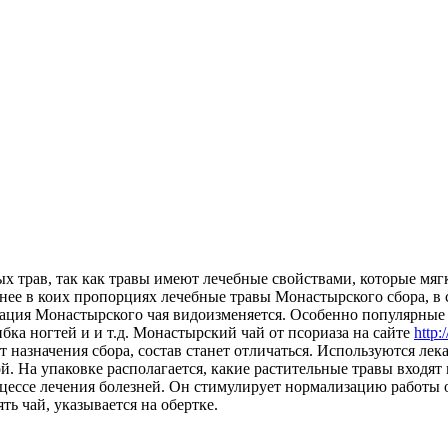
трав, так как травы имеют лечебные свойствами, которые мягк
очнее в коих пропорциях лечебные травы Монастырского сбора, в
инация Монастырского чая видоизменяется. Особенно популярные
ибка ногтей и и т.д. Монастырский чай от псориаза на сайте
http:
 назначения сбора, состав станет отличаться. Используются ле
 На упаковке располагается, какие растительные травы входят 
ессе лечения болезней. Он стимулирует нормализацию работы ор
ть чай, указывается на обертке.