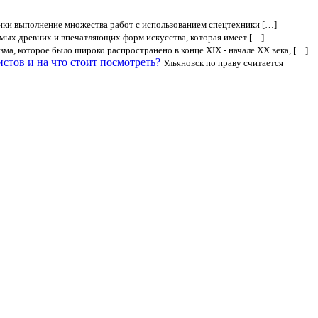
ики выполнение множества работ с использованием спецтехники […]
амых древних и впечатляющих форм искусства, которая имеет […]
зма, которое было широко распространено в конце XIX - начале XX века, […]
истов и на что стоит посмотреть?
Ульяновск по праву считается