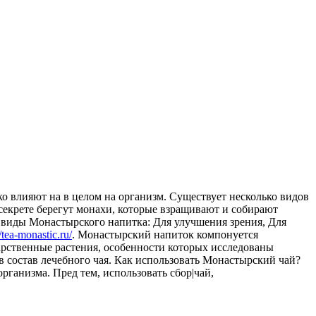
о влияют на в целом на организм. Существует
несколько видов
 секрете берегут монахи, которые взращивают и собирают
 виды Монастырского напитка: Для улучшения зрения, Для
//tea-monastic.ru/
. Монастырский напиток компонуется
карственные растения, особенности которых исследованы
в состав лечебного чая. Как использовать Монастырский чай?
ганизма. Пред тем, использовать сбор|чай,