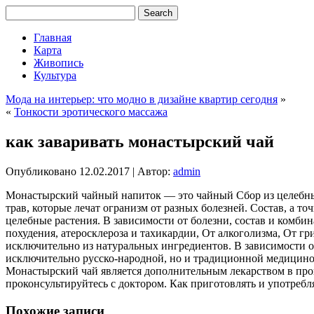
Главная
Карта
Живопись
Культура
Мода на интерьер: что модно в дизайне квартир сегодня
»
«
Тонкости эротического массажа
как заваривать монастырский чай
Опубликовано
12.02.2017
|
Автор:
admin
Монастырский чайный напиток — это чайный Сбор из целебных 
трав, которые лечат огранизм от разных болезней. Состав, а т
целебные растения. В зависимости от болезни, состав и комб
похудения, атеросклероза и тахикардии, От алкоголизма, От гр
исключительно из натуральных ингредиентов. В зависимости от
исключительно русско-народной, но и традиционной медициной.
Монастырский чай является дополнительным лекарством в проц
проконсультируйтесь с доктором. Как приготовлять и употребля
Похожие записи