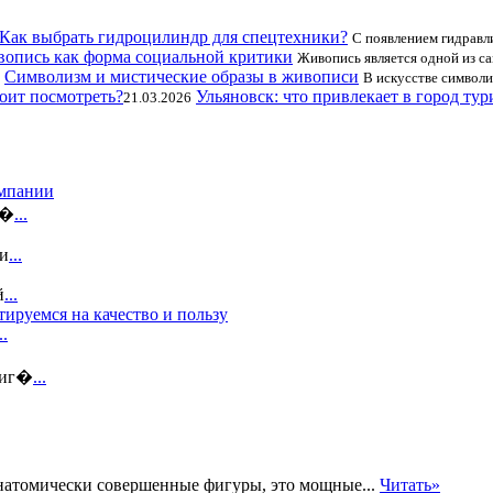
Как выбрать гидроцилиндр для спецтехники?
С появлением гидравл
опись как форма социальной критики
Живопись является одной из с
Символизм и мистические образы в живописи
В искусстве символи
Ульяновск: что привлекает в город тур
21.03.2026
омпании
и�
...
зи
...
й
...
ируемся на качество и пользу
..
 иг�
...
анатомически совершенные фигуры, это мощные...
Читать»