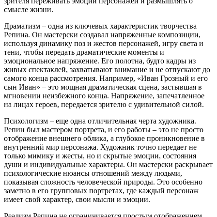
зрителя переживать эмоции персонажей и размышлять о
смысле жизни.
Драматизм – одна из ключевых характеристик творчества
Репина. Он мастерски создавал напряженные композиции,
используя динамику поз и жестов персонажей, игру света и
тени, чтобы передать драматические моменты и
эмоциональное напряжение. Его полотна, будто кадры из
живых спектаклей, захватывают внимание и не отпускают до
самого конца рассмотрения. Например, «Иван Грозный и его
сын Иван» – это мощная драматическая сцена, застывшая в
мгновении неизбежного конца. Напряжение, запечатленное
на лицах героев, передается зрителю с удивительной силой.
Психологизм – еще одна отличительная черта художника.
Репин был мастером портрета, и его работы – это не просто
отображение внешнего облика, а глубокое проникновение в
внутренний мир персонажа. Художник точно передает не
только мимику и жесты, но и скрытые эмоции, состояния
души и индивидуальные характеры. Он мастерски раскрывает
психологические нюансы отношений между людьми,
показывая сложность человеческой природы. Это особенно
заметно в его групповых портретах, где каждый персонаж
имеет свой характер, свои мысли и эмоции.
Реализм Репина не ограничивается простым отображением