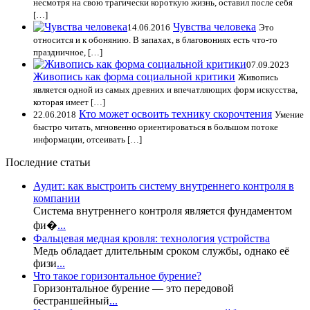
несмотря на свою трагически короткую жизнь, оставил после себя
[…]
Чувства человека
14.06.2016
Это
относится и к обонянию. В запахах, в благовониях есть что-то
праздничное, […]
07.09.2023
Живопись как форма социальной критики
Живопись
является одной из самых древних и впечатляющих форм искусства,
которая имеет […]
Кто может освоить технику скорочтения
22.06.2018
Умение
быстро читать, мгновенно ориентироваться в большом потоке
информации, отсеивать […]
Последние статьи
Аудит: как выстроить систему внутреннего контроля в
компании
Система внутреннего контроля является фундаментом
фи�
...
Фальцевая медная кровля: технология устройства
Медь обладает длительным сроком службы, однако её
физи
...
Что такое горизонтальное бурение?
Горизонтальное бурение — это передовой
бестраншейный
...