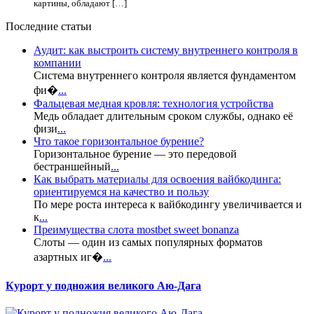
картины, обладают […]
Последние статьи
Аудит: как выстроить систему внутреннего контроля в
компании
Система внутреннего контроля является фундаментом
фи�
...
Фальцевая медная кровля: технология устройства
Медь обладает длительным сроком службы, однако её
физи
...
Что такое горизонтальное бурение?
Горизонтальное бурение — это передовой
бестраншейный
...
Как выбрать материалы для освоения вайбкодинга:
ориентируемся на качество и пользу
По мере роста интереса к вайбкодингу увеличивается и
к
...
Преимущества слота mostbet sweet bonanza
Слоты — один из самых популярных форматов
азартных иг�
...
Курорт у подножия великого Аю-Дага