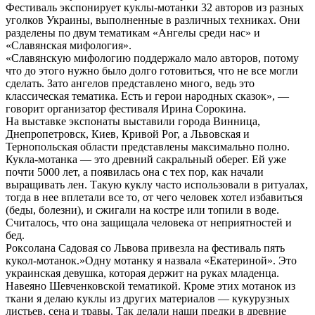
Фестиваль экспонирует куклы-мотанки 32 авторов из разных
уголков Украины, выполненные в различных техниках. Они
разделены по двум тематикам «Ангелы среди нас» и
«Славянская мифология».
«Славянскую мифологию поддержало мало авторов, потому
что до этого нужно было долго готовиться, что не все могли
сделать. Зато ангелов представлено много, ведь это
классическая тематика. Есть и герои народных сказок», —
говорит организатор фестиваля Ирина Сорокина.
На выставке экспонаты выставили города Винница,
Днепропетровск, Киев, Кривой Рог, а Львовская и
Тернопольская области представлены максимально полно.
Кукла-мотанка — это древний сакральный оберег. Ей уже
почти 5000 лет, а появилась она с тех пор, как начали
выращивать лен. Такую куклу часто использовали в ритуалах,
тогда в нее вплетали все то, от чего человек хотел избавиться
(беды, болезни), и сжигали на костре или топили в воде.
Считалось, что она защищала человека от неприятностей и
бед.
Роксолана Садовая со Львова привезла на фестиваль пять
кукол-мотанок.»Одну мотанку я назвала «Екатериной». Это
украинская девушка, которая держит на руках младенца.
Навеяно Шевченковской тематикой. Кроме этих мотанок из
ткани я делаю куклы из других материалов — кукурузных
листьев, сена и травы. Так делали наши предки в древние