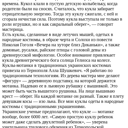
времена. Кукол клали в пустую детскую колыбельку, когда
родители были на сносях. Считалось, что кукла забирает
отрицательную энергию. Тогда эту куклу сжигали, с ней и
сгорала нечистая сила. Поэтому кукла выступала не только в
роли игрушки, но и как сакральный оберег», — говорит
мастерица.
Есть куклы, сделанные в виде летучих мышей, одетых в
народные костюмы, в образе черта и Солохи из повести
Николая Гоголя «Вечера на хуторе близ Диканьки», а также
домовые, русалки, райские птицы с головой девы из
древнерусской мифологии. Особое внимание привлекает
кукла древнегреческого бога солнца Гелиоса на колесе.
Куклы-мотанки в традиционных украинских костюмах
привезла из Тернополя Алла Шушкевич. «Я работаю по
традиционным технологиям. Из дерева мастера мне делают
«фигуру» — деревянную подставку, на которой держится
мотанка. Надеваю ее в льняную рубашку с вышивкой. Это
может быть часть вышитого рушника. На лице вышиваю
крест — оберег. На каждой мотанке он разный. Также я плету
девушкам косы — изо льна. Все мои куклы одеты в народные
костюмы с традиционными украшениями.
Украинские ученые предполагают, что кукле — мотанке
вообще, более 6000 лет. «Самую простую куклу ребенок
может даже сделать двухлетний ребенок», — уверена
учительница трудового обучения из Тернопольской