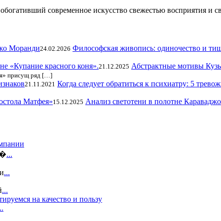
, обогативший современное искусство свежестью восприятия и 
Философская живопись: одиночество и т
24.02.2026
Абстрактные мотивы Кузь
21.12.2025
я» присущ ряд […]
Когда следует обратиться к психиатру: 5 трево
21.11.2021
Анализ светотени в полотне Каравадж
15.12.2025
омпании
и�
...
зи
...
й
...
ируемся на качество и пользу
..