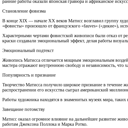
ранние работы оказали японская гравюра и африканское искусс
Становление фовизма
В конце XIX — начале XX веков Матисс возглавил группу худо
«фовисты» произошло от французского «fauves» («дикие»), и
Характерными чертами фовистской живописи были отказ от реа
краски создавали эмоциональный эффект, делая работы визу
Эмоциональный подтекст
Живопись Матисса отличается мощным эмоциональным воздейст
мастера отражают внутреннюю свободу и независимость, что х
Популярность и признание
Творчество Матисса получило широкое признание в течение жи
распространении его искусства сыграл американский миллион
Работы художника находятся в знаменитых музеях мира, таких
Завещание потомству
Матисс оказал огромное влияние на дальнейшее развитие живо
работам Джексона Поллока и Марка Ротко.