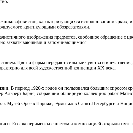
тво.
жников-фовистов, характеризующихся использованием ярких, ин
спользуемого критикующими обозревателями.
листичного изображения предметов, свободное обращение с цвет
ально захватывающими и запоминающимися.
вием. Цвет и форма передают сильные чувства и впечатления, 
арактерно для всей художественной концепции XX века.
зни. В период 1920-х годов он пользовался большим спросом ср
ер Альберт Барнс, собравший обширную коллекцию работ Матис
 как Музей Орсе в Париже, Эрмитаж в Санкт-Петербурге и Нацио
писи. Его эксперименты с цветом и композицией открыли путь 