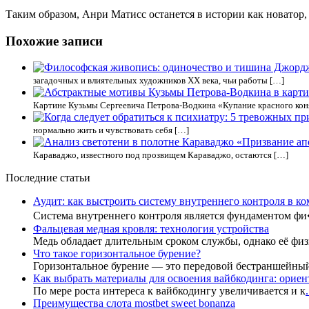
Таким образом, Анри Матисс останется в истории как новатор
Похожие записи
загадочных и влиятельных художников XX века, чьи работы […]
Картине Кузьмы Сергеевича Петрова-Водкина «Купание красного кон
нормально жить и чувствовать себя […]
Караваджо, известного под прозвищем Караваджо, остаются […]
Последние статьи
Аудит: как выстроить систему внутреннего контроля в к
Система внутреннего контроля является фундаментом ф
Фальцевая медная кровля: технология устройства
Медь обладает длительным сроком службы, однако её фи
Что такое горизонтальное бурение?
Горизонтальное бурение — это передовой бестраншейны
Как выбрать материалы для освоения вайбкодинга: ориент
По мере роста интереса к вайбкодингу увеличивается и к
.
Преимущества слота mostbet sweet bonanza