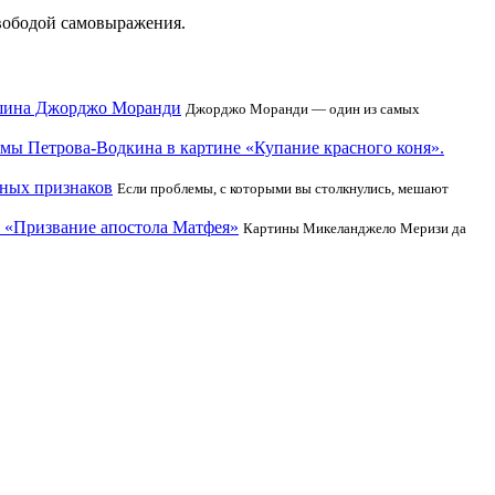
свободой самовыражения.
ишина Джорджо Моранди
Джорджо Моранди — один из самых
мы Петрова-Водкина в картине «Купание красного коня».
жных признаков
Если проблемы, с которыми вы столкнулись, мешают
о «Призвание апостола Матфея»
Картины Микеланджело Меризи да