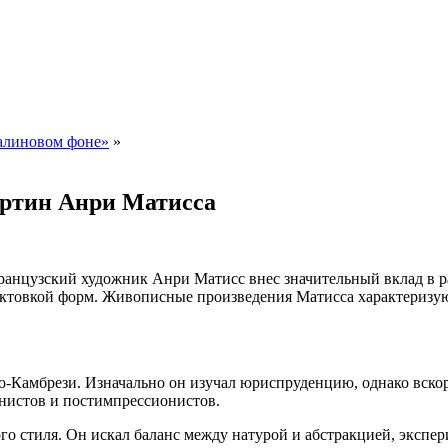
малиновом фоне»
»
артин Анри Матисса
анцузский художник Анри Матисс внес значительный вклад в р
трактовкой форм. Живописные произведения Матисса характери
-Камбрези. Изначально он изучал юриспруденцию, однако вскоре
нистов и постимпрессионистов.
го стиля. Он искал баланс между натурой и абстракцией, экспер