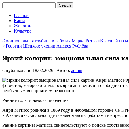
Главная
Карта
Живопись
Культура
Эмоциональная глубина в работах Марка Ротко «Красный на 
«
Георгий Щенков: ученик Андрея Рублёва
Яркий колорит: эмоциональная сила к
Опубликовано
18.02.2026
|
Автор:
admin
Фр
фовистов, которое отличалось яркими цветами и свободной 
необычным восприятием реальности.
Ранние годы и начало творчества
Анри Матисс родился в 1869 году в небольшом городке Ле-Като
в Академию Жюльена, где познакомился с работами импрессио
Ранние картины Матисса свидетельствуют о поиске собственно