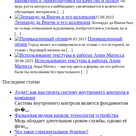
вайбкодинга: ориентируемся на качество и пользу
По
мере роста интереса к вайбкодингу увеличивается и количество
обучающих материалов, […]
25.09.2025
Леонардо да Винчи и его коллекция
Леонардо да Винчи был
не только гениальным художником, изобретателем и ученым, но и
[…]
Промышленный
08.05.2015
облик
Город может ассоциироваться не только с его историей, не
только с бурлящей жизнью на […]
Использование текстуры в работах Анри
30.06.2025
Матисса
Анри Матисс – мастер цвета и формы, но его работы
были бы неполными без пристального […]
Последние статьи
Аудит: как выстроить систему внутреннего контроля в
компании
Система внутреннего контроля является фундаментом
фи�
...
Фальцевая медная кровля: технология устройства
Медь обладает длительным сроком службы, однако её
физи
...
Что такое горизонтальное бурение?