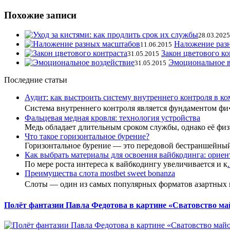
Похожие записи
28.03.2025
Наложение раз
11.06.2015
Закон цветового ко
31.05.2015
Эмоциональное в
31.05.2015
Последние статьи
Аудит: как выстроить систему внутреннего контроля в к
Система внутреннего контроля является фундаментом ф
Фальцевая медная кровля: технология устройства
Медь обладает длительным сроком службы, однако её фи
Что такое горизонтальное бурение?
Горизонтальное бурение — это передовой бестраншейны
Как выбрать материалы для освоения вайбкодинга: ориент
По мере роста интереса к вайбкодингу увеличивается и к
.
Преимущества слота mostbet sweet bonanza
Слоты — один из самых популярных форматов азартных
Полёт фантазии Павла Федотова в картине «Сватовство ма