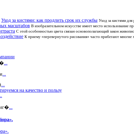
Уход за кистями: как продлить срок их службы
Уход за кистями для
ных масштабов
В изобразительном искусстве имеет место использование п
нтраста
С этой особенностью цвета связан основополагающий закон живопис
оздействие
К приему «перевернутого рисования» часто прибегают многие 
омпании
и�
...
зи
...
й
...
ируемся на качество и пользу
..
 иг�
...
йора».