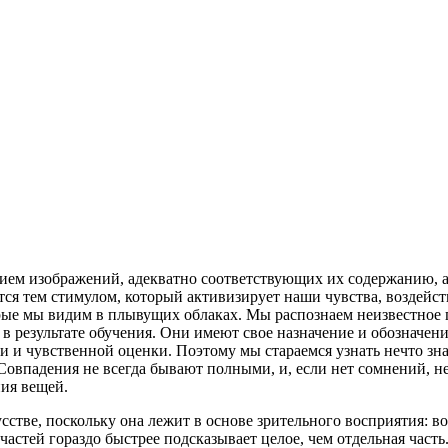
ием изображений, адекватно соответствующих их содержанию, 
ся тем стимулом, который активизирует наши чувства, воздей
рые мы видим в плывущих облаках. Мы распознаем
неизвестное 
результате обучения. Они имеют свое назначение и обозначение
и и чувственной оценки. Поэтому мы стараемся узнать нечто зна
Совпадения не всегда бывают полными, и, если нет сомнений, 
ия вещей.
сстве, поскольку она лежит в основе зрительного восприятия: в
частей гораздо быстрее подсказывает целое, чем отдельная часть