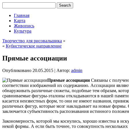
Главная
Карта
Живопись
Культура
Творчество для рисовальщика
»
«
Кубистическое направление
Прямые ассоциации
Опубликовано
20.05.2015
|
Автор:
admin
Прямые ассоциации
Связаны с получен
соответствии изображений их содержанию. Ассоциации являют
обнаруживать различные сюжеты, подобные тем образам, кото
сравниваемые фигуры-эталоны откладываются в нашей памяти в 
касается неизвестных форм, то они не имеют названия, привязк
различных фигур, которые мозг накладывает на новые формы. 
заключается субъективность распознавания истинного положен
Закономерность, которой мы коснулись, хорошо известна в иску
некой формы. А если быть точнее, то совокупность нескольких 