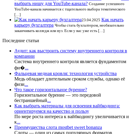
выбрать нишу для YouTube-канала?
Создание успешного
YouTube-канала начинается с тщательного выбора тематического
[…]
Как начать
23.04.2025
карьеру бухгалтера
Чтобы стать бухгалтером, необязательно
заканчивать колледж или вуз. Если у вас уже есть […]
Последние статьи
Аудит: как выстроить систему внутреннего контроля в
компании
Система внутреннего контроля является фундаментом
фи�
...
Фальцевая медная кровля: технология устройства
Медь обладает длительным сроком службы, однако её
физи
...
Что такое горизонтальное бурение?
Горизонтальное бурение — это передовой
бестраншейный
...
Как выбрать материалы для освоения вайбкодинга:
ориентируемся на качество и пользу
По мере роста интереса к вайбкодингу увеличивается и
к
...
Преимущества слота mostbet sweet bonanza
Слоты — один из самых популярных форматов