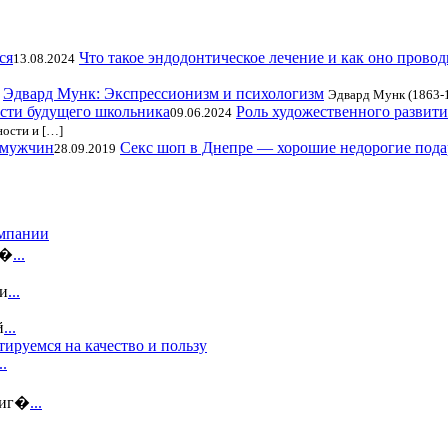
Что такое эндодонтическое лечение и как оно провод
13.08.2024
Эдвард Мунк: Экспрессионизм и психологизм
Эдвард Мунк (1863-1
Роль художественного развит
09.06.2024
ности и […]
Секс шоп в Днепре — хорошие недорогие под
28.09.2019
омпании
и�
...
зи
...
й
...
ируемся на качество и пользу
..
 иг�
...