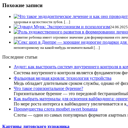
Похожие записи
здоровья и целостности зубов. […]
24.06.2025
развитие ребенка имеет огромное значение для формирования его лич
неповторимому на какой-нибудь незначительный […]
Последние статьи
Аудит: как выстроить систему внутреннего контроля в к
Система внутреннего контроля является фундаментом ф
Фальцевая медная кровля: технология устройства
Медь обладает длительным сроком службы, однако её фи
Что такое горизонтальное бурение?
Горизонтальное бурение — это передовой бестраншейны
Как выбрать материалы для освоения вайбкодинга: ориент
По мере роста интереса к вайбкодингу увеличивается и к
.
Преимущества слота mostbet sweet bonanza
Слоты — один из самых популярных форматов азартных
Картины литовского художника