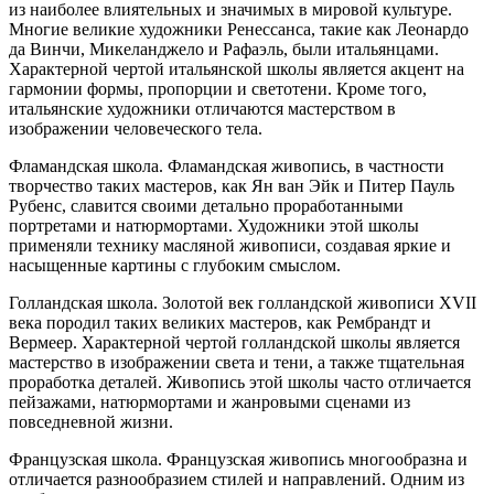
из наиболее влиятельных и значимых в мировой культуре.
Многие великие художники Ренессанса, такие как Леонардо
да Винчи, Микеланджело и Рафаэль, были итальянцами.
Характерной чертой итальянской школы является акцент на
гармонии формы, пропорции и светотени. Кроме того,
итальянские художники отличаются мастерством в
изображении человеческого тела.
Фламандская школа. Фламандская живопись, в частности
творчество таких мастеров, как Ян ван Эйк и Питер Пауль
Рубенс, славится своими детально проработанными
портретами и натюрмортами. Художники этой школы
применяли технику масляной живописи, создавая яркие и
насыщенные картины с глубоким смыслом.
Голландская школа. Золотой век голландской живописи XVII
века породил таких великих мастеров, как Рембрандт и
Вермеер. Характерной чертой голландской школы является
мастерство в изображении света и тени, а также тщательная
проработка деталей. Живопись этой школы часто отличается
пейзажами, натюрмортами и жанровыми сценами из
повседневной жизни.
Французская школа. Французская живопись многообразна и
отличается разнообразием стилей и направлений. Одним из