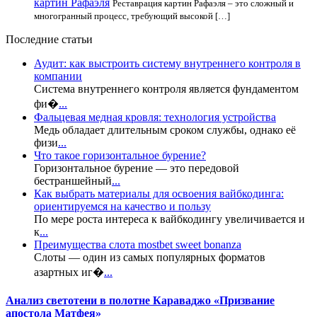
картин Рафаэля
Реставрация картин Рафаэля – это сложный и
многогранный процесс, требующий высокой […]
Последние статьи
Аудит: как выстроить систему внутреннего контроля в
компании
Система внутреннего контроля является фундаментом
фи�
...
Фальцевая медная кровля: технология устройства
Медь обладает длительным сроком службы, однако её
физи
...
Что такое горизонтальное бурение?
Горизонтальное бурение — это передовой
бестраншейный
...
Как выбрать материалы для освоения вайбкодинга:
ориентируемся на качество и пользу
По мере роста интереса к вайбкодингу увеличивается и
к
...
Преимущества слота mostbet sweet bonanza
Слоты — один из самых популярных форматов
азартных иг�
...
Анализ светотени в полотне Караваджо «Призвание
апостола Матфея»