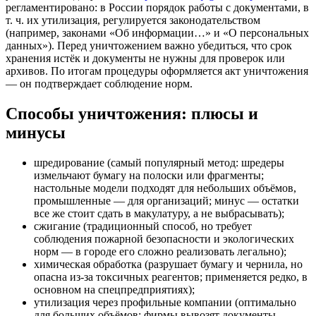
регламентировано: в России порядок работы с документами, в
т. ч. их утилизация, регулируется законодательством
(например, законами «Об информации…» и «О персональных
данных»).
Перед уничтожением важно убедиться, что срок
хранения истёк и документы не нужны для проверок или
архивов. По итогам процедуры оформляется акт уничтожения
— он подтверждает соблюдение норм.
Способы уничтожения: плюсы и
минусы
шредирование (самый популярный метод: шредеры
измельчают бумагу на полоски или фрагменты;
настольные модели подходят для небольших объёмов,
промышленные — для организаций; минус — остатки
все же стоит сдать в макулатуру, а не выбрасывать);
сжигание (традиционный способ, но требует
соблюдения пожарной безопасности и экологических
норм — в городе его сложно реализовать легально);
химическая обработка (разрушает бумагу и чернила, но
опасна из-за токсичных реагентов; применяется редко, в
основном на спецпредприятиях);
утилизация через профильные компании (оптимально
для больших объёмов: фирмы вывозят документы,