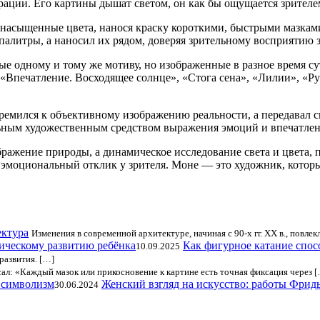
рации. Его картины дышат светом, он как бы ощущается зрителе
енасыщенные цвета, нанося краску короткими, быстрыми мазками
алитры, а наносил их рядом, доверяя зрительному восприятию з
ые одному и тому же мотиву, но изображенные в разное время су
 «Впечатление. Восходящее солнце», «Стога сена», «Лилии», «Р
ремился к объективному изображению реальности, а передавал св
ельным художественным средством выражения эмоций и впечатле
бражение природы, а динамическое исследование света и цвета,
эмоциональный отклик у зрителя. Моне — это художник, которы
ектура
Изменения в современной архитектуре, начиная с 90-х гг. XX в., повлек
Как фигурное катание спос
10.09.2025
развития. […]
ал: «Каждый мазок или прикосновение к картине есть точная фиксация через 
Женский взгляд на искусство: работы Фрид
30.06.2024