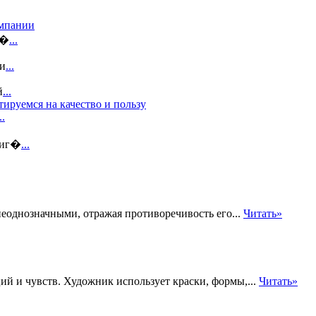
омпании
и�
...
зи
...
й
...
ируемся на качество и пользу
..
 иг�
...
еоднозначными, отражая противоречивость его...
Читать»
ий и чувств. Художник использует краски, формы,...
Читать»