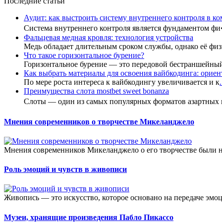
Последние статьи
Аудит: как выстроить систему внутреннего контроля в к
Система внутреннего контроля является фундаментом ф
Фальцевая медная кровля: технология устройства
Медь обладает длительным сроком службы, однако её фи
Что такое горизонтальное бурение?
Горизонтальное бурение — это передовой бестраншейны
Как выбрать материалы для освоения вайбкодинга: ориент
По мере роста интереса к вайбкодингу увеличивается и к
.
Преимущества слота mostbet sweet bonanza
Слоты — один из самых популярных форматов азартных
Мнения современников о творчестве Микеланджело
Мнения современников Микеланджело о его творчестве были н
Роль эмоций и чувств в живописи
Живопись — это искусство, которое основано на передаче эмоц
Музеи, хранящие произведения Пабло Пикассо