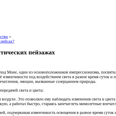
ество
»
плейсах?
стических пейзажах
лод Моне, один из основоположников импрессионизма, посвятил 
её изменчивости под воздействием света в разное время суток и
печатления, эмоции, вызванные созерцанием природы.
ередачей света и цвета:
воздухе. Это позволяло ему наблюдать изменения света и цвета 
кую, а работал быстро, стараясь запечатлеть мимолетные впечат
еней, подчеркивая изменчивость освещения в разное время суток