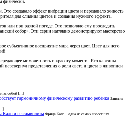
м физически.
. Это создавало эффект вибрации цвета и передавало живость
рителя для слияния цветов и создания нужного эффекта.
ток или при разной погоде. Это позволяло ему проследить
уанский собор». Эти серии наглядно демонстрируют мастерство
ое субъективное восприятие мира через цвет. Цвет для него
ний.
 передающее мимолетность и красоту момента. Его картины
й перевернул представления о роли света и цвета в живописи
ли за собой […]
обствует гармоничному физическому развитию ребёнка
Занятия
[…]
ы Кало и ее символизм
Фрида Кало – одна из самых известных