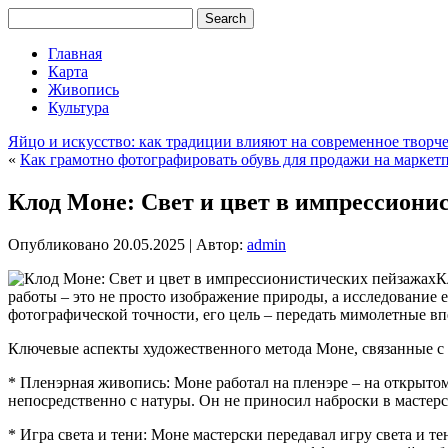
Главная
Карта
Живопись
Культура
Яйцо и искусство: как традиции влияют на современное творч
«
Как грамотно фотографировать обувь для продажи на маркет
Клод Моне: Свет и цвет в импрессиони
Опубликовано
20.05.2025
|
Автор:
admin
К
работы – это не просто изображение природы, а исследование 
фотографической точности, его цель – передать мимолетные в
Ключевые аспекты художественного метода Моне, связанные с п
* Пленэрная живопись: Моне работал на пленэре – на открытом 
непосредственно с натуры. Он не приносил наброски в мастерс
* Игра света и тени: Моне мастерски передавал игру света и т