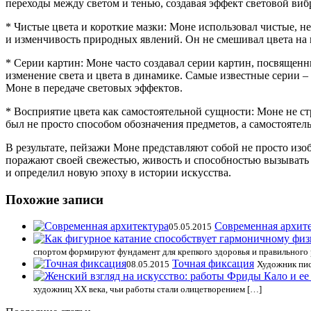
переходы между светом и тенью, создавая эффект световой виб
* Чистые цвета и короткие мазки: Моне использовал чистые, н
и изменчивость природных явлений. Он не смешивал цвета на п
* Серии картин: Моне часто создавал серии картин, посвященн
изменение света и цвета в динамике. Самые известные серии –
Моне в передаче световых эффектов.
* Восприятие цвета как самостоятельной сущности: Моне не ст
был не просто способом обозначения предметов, а самостоят
В результате, пейзажи Моне представляют собой не просто изо
поражают своей свежестью, живость и способностью вызывать 
и определил новую эпоху в истории искусства.
Похожие записи
Современная архит
05.05.2015
спортом формируют фундамент для крепкого здоровья и правильного 
Точная фиксация
08.05.2015
Художник пис
художниц XX века, чьи работы стали олицетворением […]