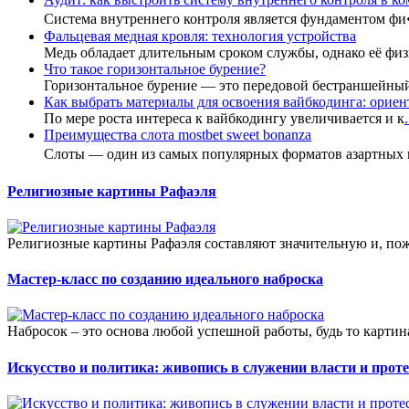
Система внутреннего контроля является фундаментом ф
Фальцевая медная кровля: технология устройства
Медь обладает длительным сроком службы, однако её фи
Что такое горизонтальное бурение?
Горизонтальное бурение — это передовой бестраншейны
Как выбрать материалы для освоения вайбкодинга: ориент
По мере роста интереса к вайбкодингу увеличивается и к
.
Преимущества слота mostbet sweet bonanza
Слоты — один из самых популярных форматов азартных
Религиозные картины Рафаэля
Религиозные картины Рафаэля составляют значительную и, пож
Мастер-класс по созданию идеального наброска
Набросок – это основа любой успешной работы, будь то картин
Искусство и политика: живопись в служении власти и проте