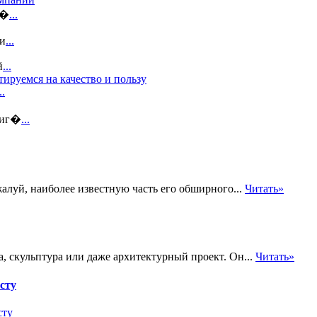
и�
...
зи
...
й
...
ируемся на качество и пользу
..
 иг�
...
алуй, наиболее известную часть его обширного...
Читать»
а, скульптура или даже архитектурный проект. Он...
Читать»
сту