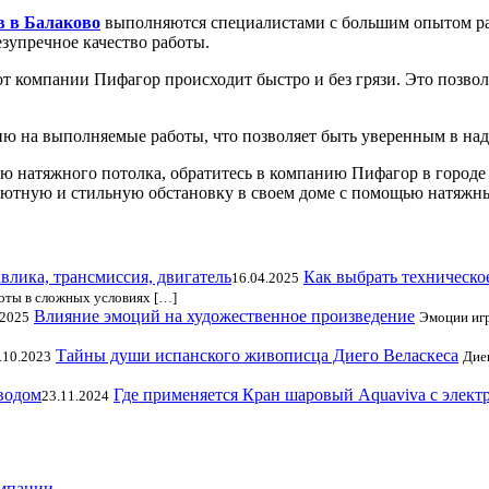
 в Балаково
выполняются специалистами с большим опытом ра
езупречное качество работы.
от компании Пифагор происходит быстро и без грязи. Это позвол
тию на выполняемые работы, что позволяет быть уверенным в на
ю натяжного потолка, обратитесь в компанию Пифагор в городе 
е уютную и стильную обстановку в своем доме с помощью натяж
Как выбрать техническое
16.04.2025
боты в сложных условиях […]
Влияние эмоций на художественное произведение
.2025
Эмоции игр
Тайны души испанского живописца Диего Веласкеса
.10.2023
Дие
Где применяется Кран шаровый Aquaviva с элек
23.11.2024
омпании