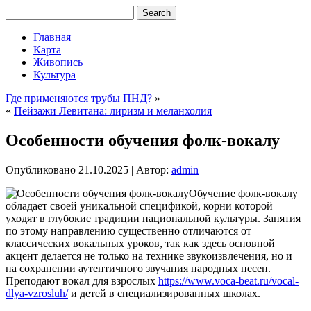
Главная
Карта
Живопись
Культура
Где применяются трубы ПНД?
»
«
Пейзажи Левитана: лиризм и меланхолия
Особенности обучения фолк-вокалу
Опубликовано
21.10.2025
|
Автор:
admin
Обучение фолк-вокалу
обладает своей уникальной спецификой, корни которой
уходят в глубокие традиции национальной культуры. Занятия
по этому направлению существенно отличаются от
классических вокальных уроков, так как здесь основной
акцент делается не только на технике звукоизвлечения, но и
на сохранении аутентичного звучания народных песен.
Преподают вокал для взрослых
https://www.voca-beat.ru/vocal-
dlya-vzrosluh/
и детей в специализированных школах.