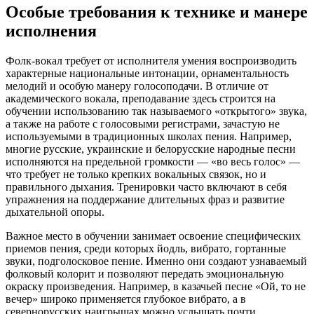
Особые требования к технике и манере
исполнения
Фолк-вокал требует от исполнителя умения воспроизводить
характерные национальные интонации, орнаментальность
мелодий и особую манеру голосоподачи. В отличие от
академического вокала, преподавание здесь строится на
обучении использованию так называемого «открытого» звука,
а также на работе с голосовыми регистрами, зачастую не
используемыми в традиционных школах пения. Например,
многие русские, украинские и белорусские народные песни
исполняются на предельной громкости — «во весь голос» —
что требует не только крепких вокальных связок, но и
правильного дыхания. Тренировки часто включают в себя
упражнения на поддержание длительных фраз и развитие
дыхательной опоры.
Важное место в обучении занимает освоение специфических
приемов пения, среди которых йодль, вибрато, гортанные
звуки, подголосковое пение. Именно они создают узнаваемый
фолковый колорит и позволяют передать эмоциональную
окраску произведения. Например, в казачьей песне «Ой, то не
вечер» широко применяется глубокое вибрато, а в
севернорусских наигрышах можно услышать почти